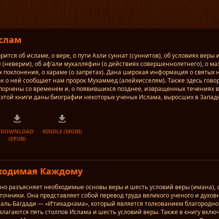
слам
орится об исламе, о вере, о пути Ахли суннат (суннитов), об условиях веры 
 (неверии), об аф’али мукалляфин (о действиях совершеннолетнего), о ма
х поклонения, о хараме (о запретах). Дана широкая информация о святых 
как о ней сообщает нам пророк Мухаммед (алейхисселям). Также здесь говор
порчены со временем и, о появившихся позднее, извращенных течениях в
 этой книги даны биографии некоторых ученых Ислама, выросших в Запад
DOWNLOAD
KINDLE (MOBI)
(EPUB)
ходимая Каждому
бно разъясняет необходимые основы веры и шесть условий веры (имана), 
точники. Она представляет собой перевод труда великого ученого и духов
аль-Багдади — «И’тикаднама», который является толкованием благородног
злагаются пять столпов Ислама и шесть условий веры. Также в книгу вкл