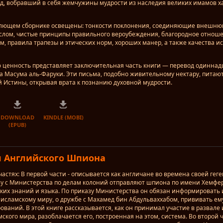
д, вобравший в себя жемчужины мудрости из наследия великих имамов х
млющем сборнике освещены: тонкости поклонения, соединяющие внешню
лом, чистые принципы правильного вероубеждения, благородное отноше
м, правила трапезы и этических норм, хороших манер, а также качества и
 ценность представляет заключительная часть книги — перевод одинна
 Масума аль-Фаруки. Эти письма, подобно живительному нектару, пита
й Истины, открывая врата к познанию духовной мудрости.
DOWNLOAD
KINDLE (MOBI)
(EPUB)
 Английского Шпиона
 частях: В первой части - описывается как англичане во времена своей ге
зу с Министерства по делам колоний отправляют шпиона по имени Хемфер
ких знаний и языка. По приказу Министерства он обязан информировать и
 исламскому миру, о дружбе с Махамед бин Абдульваххабом, прививать ем
ований. В этой книге рассказывается, как он принимал участие в развале
ского мира, разоблачается его, построенная на этом, система. Во второй 