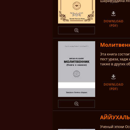
Шарафуддина Яхь
DOWNLOAD
(PDF)
Молитвенн
Эта книга состои
пост ураза, хадж
также в других о
DOWNLOAD
(PDF)
АЙЙУХАЛЬ 
Ученый эпохи Ос