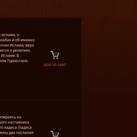
и ислама, о
зхабах и об имамах
ночах Ислама; вера
ится о религиях,
 Исламе. В
ном Туркестане.
ADD TO CART
опираясь на
ного наставника
о хадиса (Хадиса
ючены два послания