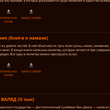
и аль-Мунири, в которых доказывается существование и единство Всевы
DOWNLOAD
KINDLE (MOBI)
(EPUB)
ик (Книга о намазе)
т из девяти частей. В ней объясняется: путь Ахли сунны, намаз, омовение,
 и закят. В конце книги написаны молитвы, которые читаются при соверше
брядах. Все суры и молитвы можно прослушать вслух.
DOWNLOAD
KINDLE (MOBI)
(EPUB)
ВАЛЯД (О сын)
манского государства — Достопочтенный Сулейман бин Джеза — написал