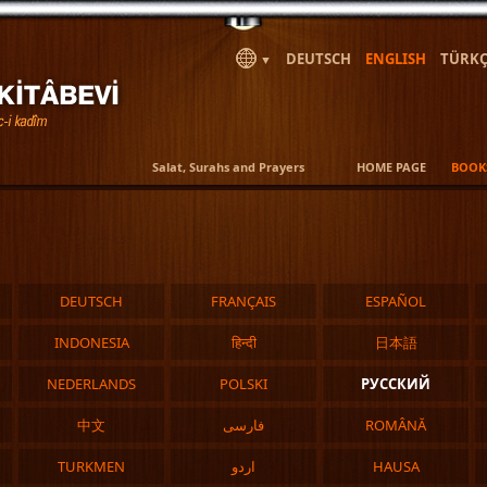
DEUTSCH
ENGLISH
TÜRKÇ
▼
Salat, Surahs and Prayers
HOME PAGE
BOOK
DEUTSCH
FRANÇAIS
ESPAÑOL
INDONESIA
हिन्दी
日本語
NEDERLANDS
POLSKI
РУССКИЙ
中文
فارسی
ROMÂNĂ
TURKMEN
اردو
HAUSA