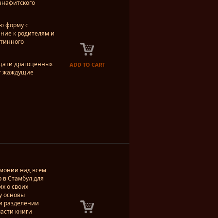
анафитского
ю форму с
ние к родителям и
стинного
дцати драгоценных
ADD TO CART
ют жаждущие
гемонии над всем
 в Стамбул для
х о своих
у основы
 и разделении
части книги