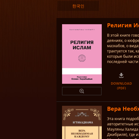
한국인
Религия И
В этой книге гов
деяниях, о кюфре
мазхабов, о вида
трактуется так, 
которые были ис
последней части
DOWNLOAD
(PDF)
Вера Необ
Эта книга подро
авторитетные ис
Мауляны Халида 
Джибриля), где и