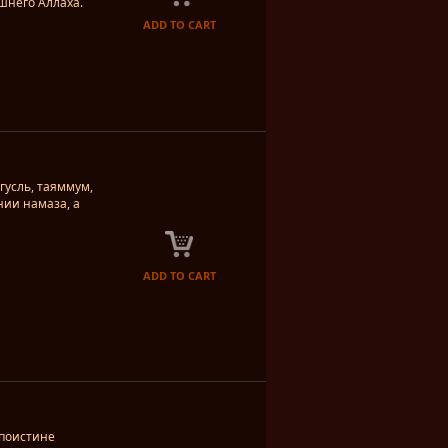
шнего Аллаха.
ADD TO CART
 гусль, таяммум,
нии намаза, а
ADD TO CART
 поистине