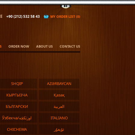
E
+90 (212) 532 58 43
MY ORDER LIST (0)
S
ORDER NOW
ABOUT US
CONTACT US
SHQIP
AZӘRBAYCAN
КЫPГЫЗЧA
Қазақ
БЪЛГАРСКИ
العربية
Ўзбекча/اوزبَکچَه
ITALIANO
CHICHEWA
ئۇيغۇر