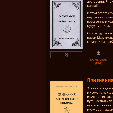
драгоценный тру
мазхаба.
В этом всеобъе
внутренним смыс
родственным уза
мусульманина.
Особую духовную
писем Мухаммада
сердца искателе
DOWNLOAD
(PDF)
Признания
Эта книга в двух
миром, по прика
изучения исламс
путешествиях по
ваххабитских вер
мусульман, ислам