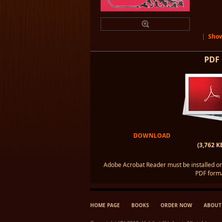
|
Show
PDF
DOWNLOAD
(3,762 K
Adobe Acrobat Reader must be installed on
PDF forma
HOME PAGE
BOOKS
ORDER NOW
ABOUT