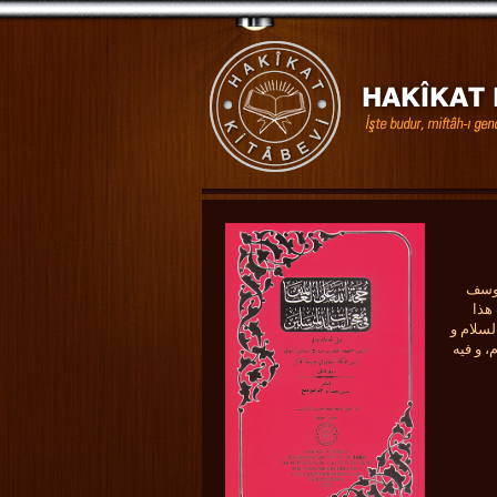
يوسف
ت هذا
 السلام و
، و فيه