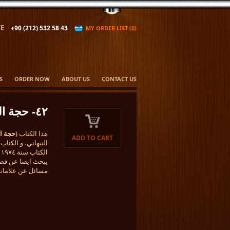
E
+90 (212) 532 58 43
MY ORDER LIST (0)
S
ORDER NOW
ABOUT US
CONTACT US
٤٢- حجة الله على العالمين في معجزات سيد المرسلين
هذا الكتاب (
حجة ال
ADD TO CART
ا
يبحث ايضا عن فضائ
مسائل عن علامات ا