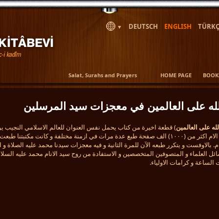
DEUTSCH
ENGLISH
TÜRKÇ
▼
Salat, Surahs and Prayers
HOME PAGE
BOOK
له على العالمين
) قطعة اخيرة من كتاب يحمل نفس العنوان للعالم الاسلامي النجيب 
النبهاني، و الكتاب الام اكثر من (١٠٠٠) الف صفحة طبع عدة مرات في ازمنة مختلفة و كانت مكتبتنا طبع
لكتاب سنة ١٩٧٤ م. بالاوفست و يتكرر طبعه الآن للمرة الثانية و فيه معجزات سيدنا محمد عليه الصلاة و
ل العلماء و المتصوفين المتخصصين و الاستفادة من روح سيد الانام محمد عليه السلام
لساعة و كرامات الاولياء.