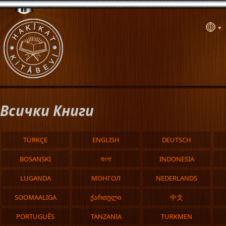
▼
Всички Книги
TÜRKÇE
ENGLISH
DEUTSCH
BOSANSKI
বাংলা
INDONESIA
LUGANDA
МОНГОЛ
NEDERLANDS
SOOMAALIGA
ქართული
中文
PORTUGUÊS
TANZANIA
TURKMEN