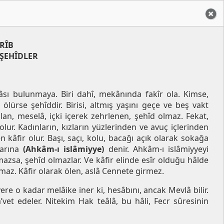
RÎB
ŞEHÎDLER
nâsı bulunmaya. Biri dahî, mekânında fakîr ola. Kimse,
lürse şehîddir. Birisi, altmış yaşını geçe ve beş vakt
n, meselâ, içki içerek zehrlenen, şehîd olmaz. Fekat,
ur. Kadınların, kızların yüzlerinden ve avuç içlerinden
 kâfir olur. Başı, saçı, kolu, bacağı açık olarak sokağa
larına
(Ahkâm-ı islâmiyye)
denir. Ahkâm-ı islâmiyyeyi
azsa, şehîd olmazlar. Ve kâfir elinde esîr olduğu hâlde
maz. Kâfir olarak ölen, aslâ Cennete girmez.
yere o kadar melâike iner ki, hesâbını, ancak Mevlâ bilir.
a’vet edeler. Nitekim Hak teâlâ, bu hâli, Fecr sûresinin