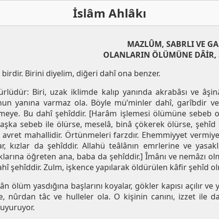
İslâm Ahlâkı
MAZLÛM, SABRLI VE GA
OLANLARIN ÖLÜMÜNE DÂİR, 
birdir. Birini diyelim, diğeri dahî ona benzer.
dürlüdür: Biri, uzak iklimde kalıp yanında akrabâsı ve âşi
nun yanına varmaz ola. Böyle mü’minler dahî, garîbdir ve ö
meye. Bu dahî şehîddir. [Harâm işlemesi ölümüne sebeb ola
şka sebeb ile ölürse, meselâ, binâ çökerek ölürse, şehîd ol
 avret mahallidir. Örtünmeleri farzdır. Ehemmiyyet vermiyen
r, kızlar da şehîddir. Allahü teâlânın emrlerine ve yasak
larına öğreten ana, baba da şehîddir.] Îmânı ve nemâzı olm
î şehîddir. Zulm, işkence yapılarak öldürülen kâfir şehîd ol
ân ölüm yasdığına başlarını koyalar, gökler kapısı açılır ve 
e, nûrdan tâc ve hulleler ola. O kişinin canını, izzet ile d
uyuruyor.