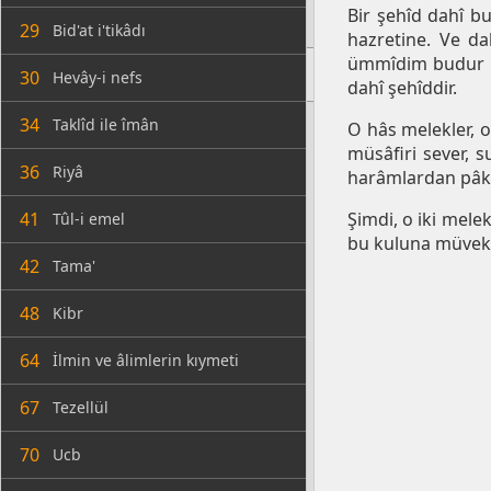
Bir şehîd dahî b
29
Bid'at i'tikâdı
hazretine. Ve d
ümmîdim budur ki
30
Hevây-i nefs
dahî şehîddir.
34
Taklîd ile îmân
O hâs melekler, o
müsâfiri sever, s
36
Riyâ
harâmlardan pâk e
41
Şimdi, o iki melek
Tûl-i emel
bu kuluna müvekke
42
Tama'
48
Kibr
64
İlmin ve âlimlerin kıymeti
67
Tezellül
70
Ucb