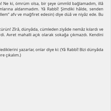
m! Ne ki, ömrüm olsa, bir şeye ümmîd bağlamadım, illâ
larına aldanmadım. Yâ Rabbî! Şimdiki hâlde, senden
lem” afv ve mağfiret edesin) diye düâ ve niyâz ede. Bu
ötürün! Zîrâ, dünyâda, cümleden ziyâde nemâz kılardı ve
derdi. Avret mahalli açık olarak sokağa çıkmazdı. Kendini
ediklerini yazarlar, onlar diye ki: (Yâ Rabbî! Bizi dünyâda
re çıkalım.)