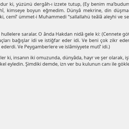
udur ki, yüzünü dergâh-ı izzete tutup, (Ey benim ma’budu
ahî, kimseye boyun eğmedim. Dünyâ mekrine, din düşman
, cemî’ ümmet-i Muhammedi “sallallahü teâlâ aleyhi ve sel
 hullelere saralar. O ânda Hakdan nidâ gele ki: (Cennete g
uçları bağışlar idi ve istiğfar eder idi. Ve beni çok zikr e
derdi. Ve Peygamberlere ve islâmiyyete mutî’ idi.)
ler ki, insanın iki omuzunda, dünyâda, hayr ve şer olarak, işl
l eyledin. Şimdiki demde, izn ver bu kulunun canı ile gökle