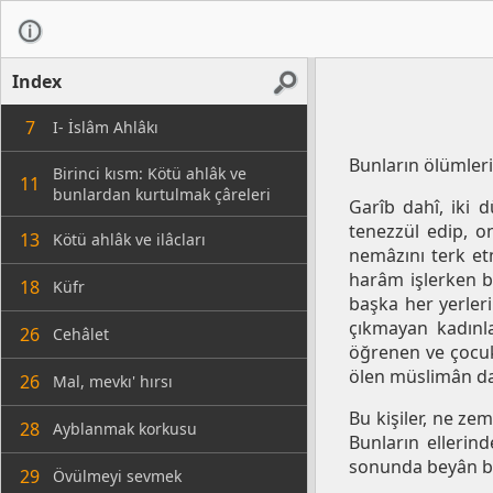
Index
7
I- İslâm Ahlâkı
Bunların ölümleri 
Birinci kısm: Kötü ahlâk ve
11
bunlardan kurtulmak çâreleri
Garîb dahî, iki 
tenezzül edip, o
13
Kötü ahlâk ve ilâcları
nemâzını terk et
harâm işlerken ba
18
Küfr
başka her yerleri
çıkmayan kadınla
26
Cehâlet
öğrenen ve çocuk
ölen müslimân dah
26
Mal, mevkı' hırsı
Bu kişiler, ne zem
28
Ayblanmak korkusu
Bunların ellerind
sonunda beyân b
29
Övülmeyi sevmek