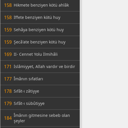
158
Hikmete benziyen kötü ahlâk
158
İffete benziyen kötü huy
159
Sehâya benziyen kötü huy
159
Şecâ'ate benziyen kötü huy
169
II- Cennet Yolu İlmihâli
171
İslâmiyyet, Allah vardır ve birdir
177
Îmânın sıfatları
178
Sıfât-ı zâtiyye
179
Sıfât-ı sübûtiyye
Îmânın gitmesine sebeb olan
184
şeyler