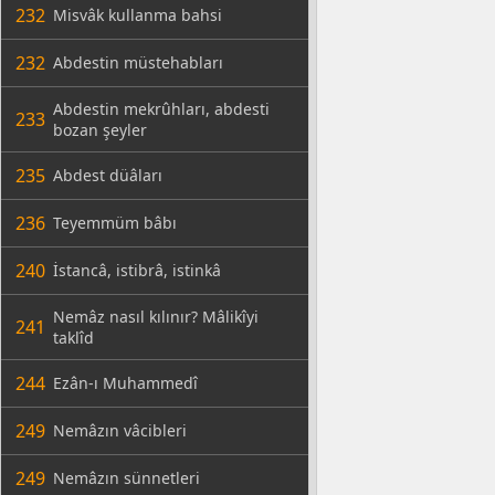
232
Misvâk kullanma bahsi
232
Abdestin müstehabları
Abdestin mekrûhları, abdesti
233
bozan şeyler
235
Abdest düâları
236
Teyemmüm bâbı
240
İstancâ, istibrâ, istinkâ
Nemâz nasıl kılınır? Mâlikîyi
241
taklîd
244
Ezân-ı Muhammedî
249
Nemâzın vâcibleri
249
Nemâzın sünnetleri