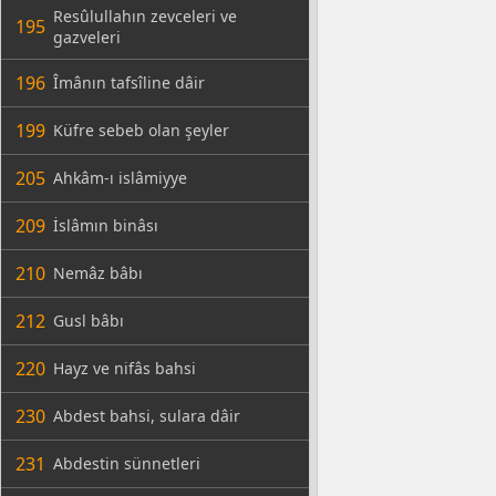
Resûlullahın zevceleri ve
195
gazveleri
196
Îmânın tafsîline dâir
199
Küfre sebeb olan şeyler
205
Ahkâm-ı islâmiyye
209
İslâmın binâsı
210
Nemâz bâbı
212
Gusl bâbı
220
Hayz ve nifâs bahsi
230
Abdest bahsi, sulara dâir
231
Abdestin sünnetleri