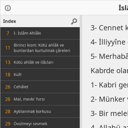
İs
Index
3- Cennet k
7
I- İslâm Ahlâkı
4- İlliyyîne
Birinci kısm: Kötü ahlâk ve
11
bunlardan kurtulmak çâreleri
5- Merhabâ
13
Kötü ahlâk ve ilâcları
Kabrde ola
18
Küfr
1- Kabri ge
26
Cehâlet
2- Münker v
26
Mal, mevkı' hırsı
28
3- Bir mele
Ayblanmak korkusu
29
Övülmeyi sevmek
4- Allahü a