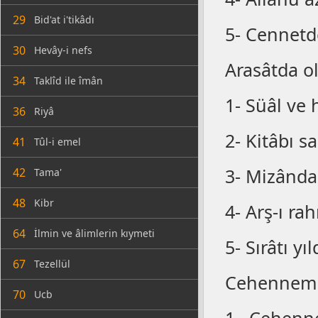
29
Bid'at i'tikâdı
5- Cennetd
30
Hevây-i nefs
Arasâtda ol
34
Taklîd ile îmân
1- Süâl ve 
36
Riyâ
2- Kitâbı sa
41
Tûl-i emel
3- Mizânda 
42
Tama'
48
Kibr
4- Arş-ı ra
64
İlmin ve âlimlerin kıymeti
5- Sırâtı yı
67
Tezellül
Cehennemde
70
Ucb