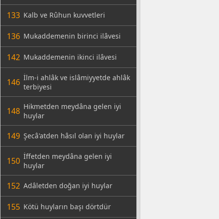
133
Kalb ve Rûhun kuvvetleri
136
Mukaddemenin birinci ilâvesi
142
Mukaddemenin ikinci ilâvesi
İlm-i ahlâk ve islâmiyyetde ahlâk
146
terbiyesi
Hikmetden meydâna gelen iyi
148
huylar
149
Şecâ'atden hâsıl olan iyi huylar
İffetden meydâna gelen iyi
150
huylar
152
Adâletden doğan iyi huylar
155
Kötü huyların başı dörtdür