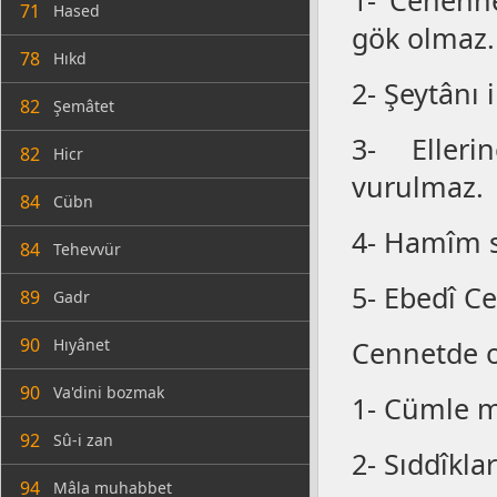
1- Cehenne
71
Hased
gök olmaz.
78
Hıkd
2- Şeytânı 
82
Şemâtet
3- Elleri
82
Hicr
vurulmaz.
84
Cübn
4- Hamîm s
84
Tehevvür
5- Ebedî 
89
Gadr
90
Hıyânet
Cennetde o
90
Va'dini bozmak
1- Cümle m
92
Sû-i zan
2- Sıddîklar 
94
Mâla muhabbet