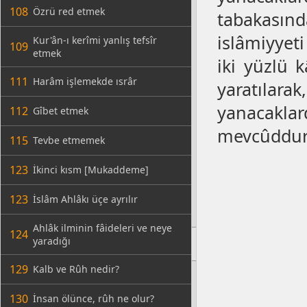
108
Özrü red etmek
tabakasında
islâmiyyet
Kur'ân-ı kerîmi yanlış tefsîr
109
etmek
iki yüzlü k
111
Harâm işlemekde ısrâr
yaratılara
yanacakl
112
Gîbet etmek
mevcûddur
115
Tevbe etmemek
123
İkinci kısm [Mukaddeme]
123
İslâm Ahlâkı üçe ayrılır
Ahlâk ilminin fâideleri ve neye
124
yaradığı
129
Kalb ve Rûh nedir?
130
İnsan ölünce, rûh ne olur?