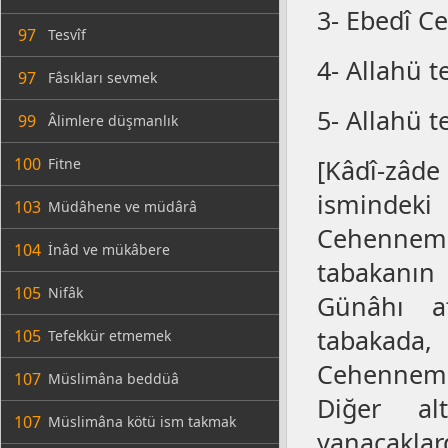
3- Ebedî Ce
97
Tesvîf
4- Allahü t
97
Fâsıkları sevmek
5- Allahü t
99
Âlimlere düşmanlık
100
[Kâdî-z
Fitne
ismindek
103
Müdâhene ve müdârâ
Cehennem ye
104
İnâd ve mükâbere
tabakanın 
105
Nifâk
Günâhı a
tabakada
105
Tefekkür etmemek
Cehennemde
107
Müslimâna beddüâ
Diğer al
107
Müslimâna kötü ism takmak
yanacakla