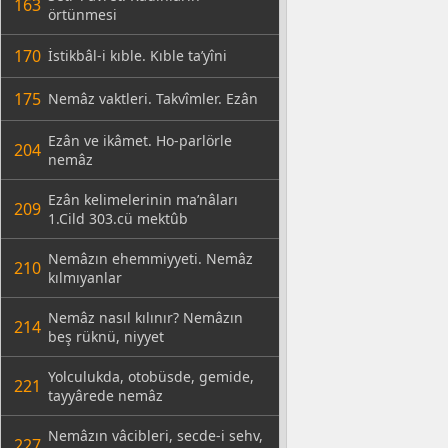
163
örtünmesi
170
İstikbâl-i kıble. Kıble ta’yîni
175
Nemâz vaktleri. Takvîmler. Ezân
Ezân ve ikâmet. Ho-parlörle
204
nemâz
Ezân kelimelerinin ma’nâları
209
1.Cild 303.cü mektûb
Nemâzın ehemmiyyeti. Nemâz
210
kılmıyanlar
Nemâz nasıl kılınır? Nemâzın
214
beş rüknü, niyyet
Yolculukda, otobüsde, gemide,
221
tayyârede nemâz
Nemâzın vâcibleri, secde-i sehv,
227