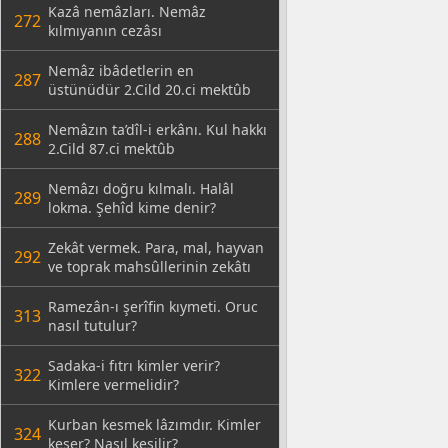
Kazâ nemâzları. Nemâz
272
kılmıyanın cezâsı
Nemâz ibâdetlerin en
287
üstünüdür 2.Cild 20.ci mektûb
Nemâzın ta’dîl-i erkânı. Kul hakkı
288
2.Cild 87.ci mektûb
Nemâzı doğru kılmalı. Halâl
289
lokma. Şehîd kime denir?
Zekât vermek. Para, mal, hayvan
292
ve toprak mahsûllerinin zekâtı
Ramezân-ı şerîfin kıymeti. Oruc
313
nasıl tutulur?
Sadaka-i fıtrı kimler verir?
322
Kimlere vermelidir?
Kurban kesmek lâzımdır. Kimler
324
keser? Nasıl kesilir?