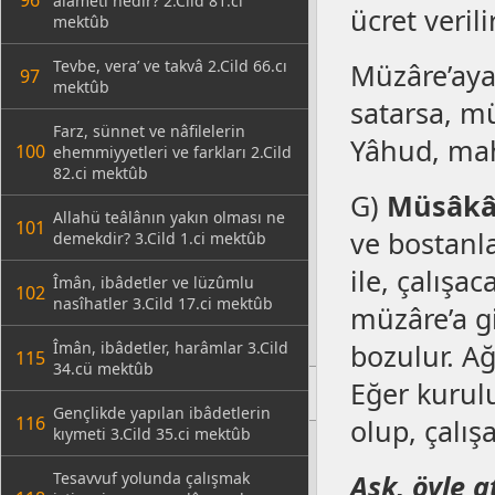
96
alâmeti nedir? 2.Cild 81.ci
ücret veril
mektûb
Tevbe, vera’ ve takvâ 2.Cild 66.cı
Müzâre’aya 
97
mektûb
satarsa, mü
Farz, sünnet ve nâfilelerin
Yâhud, mahk
100
ehemmiyyetleri ve farkları 2.Cild
82.ci mektûb
G)
Müsâkât
Allahü teâlânın yakın olması ne
101
ve bostanla
demekdir? 3.Cild 1.ci mektûb
ile, çalışa
Îmân, ibâdetler ve lüzûmlu
102
nasîhatler 3.Cild 17.ci mektûb
müzâre’a gi
Îmân, ibâdetler, harâmlar 3.Cild
bozulur. Ağ
115
34.cü mektûb
Eğer kurulu
Gençlikde yapılan ibâdetlerin
116
olup, çalışa
kıymeti 3.Cild 35.ci mektûb
Tesavvuf yolunda çalışmak
Aşk, öyle a