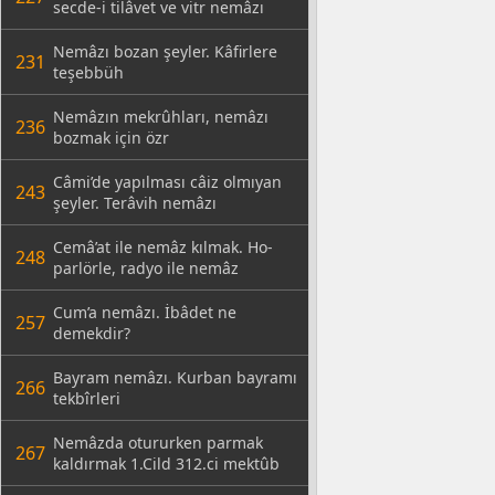
secde-i tilâvet ve vitr nemâzı
Nemâzı bozan şeyler. Kâfirlere
231
teşebbüh
Nemâzın mekrûhları, nemâzı
236
bozmak için özr
Câmi’de yapılması câiz olmıyan
243
şeyler. Terâvih nemâzı
Cemâ’at ile nemâz kılmak. Ho-
248
parlörle, radyo ile nemâz
Cum’a nemâzı. İbâdet ne
257
demekdir?
Bayram nemâzı. Kurban bayramı
266
tekbîrleri
Nemâzda otururken parmak
267
kaldırmak 1.Cild 312.ci mektûb