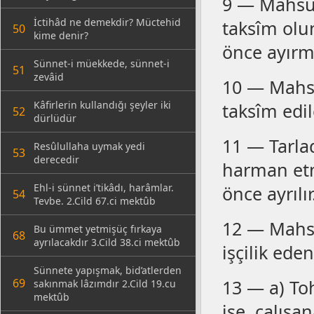
9 — Mahsûl
İctihâd ne demekdir? Müctehid
taksîm olu
50
kime denir?
önce ayırma
Sünnet-i müekkede, sünnet-i
51
zevâid
10 — Mahsû
Kâfirlerin kullandığı şeyler iki
taksîm edi
52
dürlüdür
11 — Tarla
Resûlullaha uymak yedi
53
derecedir
harman etm
Ehl-i sünnet i’tikâdı, harâmlar.
önce ayrılır
54
Tevbe. 2.Cild 67.ci mektûb
12 — Mahsû
Bu ümmet yetmişüç fırkaya
68
ayrılacakdır 3.Cild 38.ci mektûb
işçilik eden
Sünnete yapışmak, bid’atlerden
69
13 — a) To
sakınmak lâzımdır 2.Cild 19.cu
mektûb
ise, çalışan