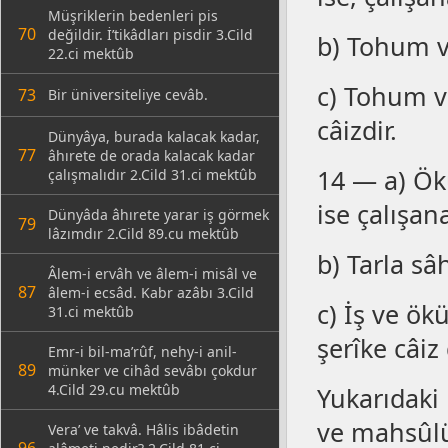
Müşriklerin bedenleri pis
70
değildir. İ’tikâdları pisdir 3.Cild
b) Tohum v
22.ci mektûb
c) Tohum v
73
Bir üniversiteliye cevâb.
câizdir.
Dünyâya, burada kalacak kadar,
77
âhırete de orada kalacak kadar
14 — a) Ök
çalışmalıdır 2.Cild 31.ci mektûb
ise çalışan
Dünyâda âhırete yarar iş görmek
79
lâzımdır 2.Cild 89.cu mektûb
b) Tarla sâ
Âlem-i ervâh ve âlem-i misâl ve
87
âlem-i ecsâd. Kabr azâbı 3.Cild
c) İş ve ök
31.ci mektûb
şerîke câiz 
Emr-i bil-ma’rûf, nehy-i anil-
89
münker ve cihâd sevâbı çokdur
4.Cild 29.cu mektûb
Yukarıdaki
ve mahsûlü
Vera’ ve takvâ. Hâlis ibâdetin