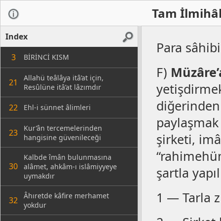
Tam İlmihâl
Index
Para sâhibi
3
BİRİNCİ KISM
F)
Müzâre’a
Allahü teâlâya itâ’at için,
21
yetişdirmek 
Resûlüne itâ’at lâzımdır
diğerinden
22
Ehl-i sünnet âlimleri
paylaşmak üz
Kur’ân tercemelerinden
23
şirketi, i
hangisine güvenileceği
“rahimehüm
Kalbde îmân bulunmasına
30
alâmet, ahkâm-ı islâmiyyeye
şartla yapıl
uymakdır
1 — Tarla zi
Âhıretde kâfire merhamet
32
yokdur