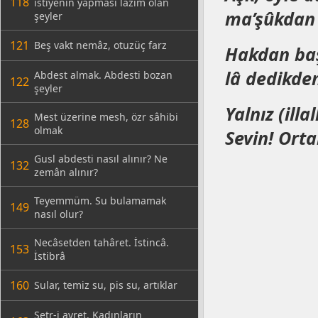
118
istiyenin yapması lâzım olan
ma’şûkdan 
şeyler
121
Beş vakt nemâz, otuzüç farz
Hakdan başk
lâ dedikden
Abdest almak. Abdesti bozan
122
şeyler
Yalnız (ill
Mest üzerine mesh, özr sâhibi
128
olmak
Sevin! Orta
Gusl abdesti nasıl alınır? Ne
132
zemân alınır?
Teyemmüm. Su bulamamak
149
nasıl olur?
Necâsetden tahâret. İstincâ.
153
İstibrâ
160
Sular, temiz su, pis su, artıklar
Setr-i avret. Kadınların