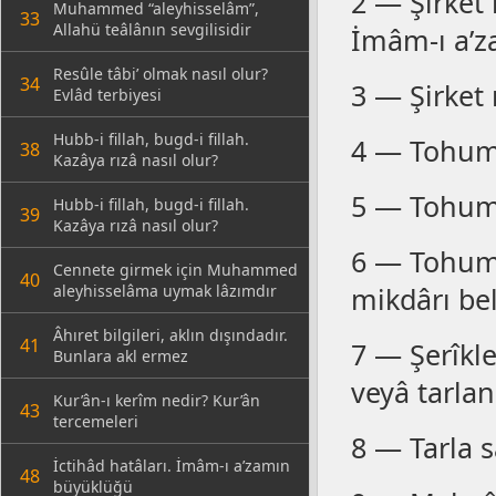
2 — Şirket 
Muhammed “aleyhisselâm”,
33
Allahü teâlânın sevgilisidir
İmâm-ı a’za
Resûle tâbi’ olmak nasıl olur?
34
3 — Şirket 
Evlâd terbiyesi
Hubb-i fillah, bugd-i fillah.
4 — Tohum 
38
Kazâya rızâ nasıl olur?
5 — Tohumun
Hubb-i fillah, bugd-i fillah.
39
Kazâya rızâ nasıl olur?
6 — Tohum
Cennete girmek için Muhammed
40
aleyhisselâma uymak lâzımdır
mikdârı bel
Âhıret bilgileri, aklın dışındadır.
41
7 — Şerîkl
Bunlara akl ermez
veyâ tarla
Kur’ân-ı kerîm nedir? Kur’ân
43
tercemeleri
8 — Tarla s
İctihâd hatâları. İmâm-ı a’zamın
48
büyüklüğü