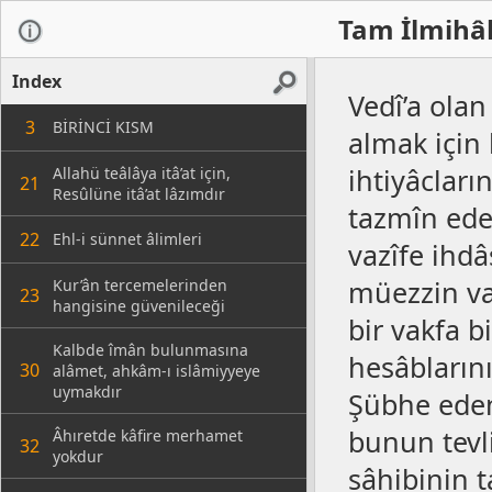
Tam İlmihâl
Index
Vedî’a olan
3
BİRİNCİ KISM
almak için b
ihtiyâcları
Allahü teâlâya itâ’at için,
21
Resûlüne itâ’at lâzımdır
tazmîn eder
22
Ehl-i sünnet âlimleri
vazîfe ihdâ
müezzin va
Kur’ân tercemelerinden
23
hangisine güvenileceği
bir vakfa b
Kalbde îmân bulunmasına
hesâblarını
30
alâmet, ahkâm-ı islâmiyyeye
uymakdır
Şübhe eden 
bunun tevl
Âhıretde kâfire merhamet
32
yokdur
sâhibinin ta