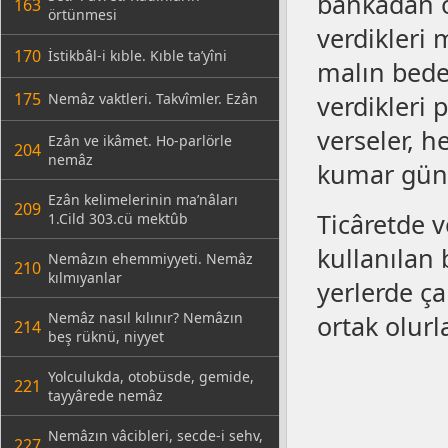
bankadan ö
163
örtünmesi
verdikleri 
170
İstikbâl-i kıble. Kıble ta’yîni
malın bedeli
175
Nemâz vaktleri. Takvîmler. Ezân
verdikleri 
verseler, h
Ezân ve ikâmet. Ho-parlörle
204
nemâz
kumar günâ
Ezân kelimelerinin ma’nâları
209
Ticâretde v
1.Cild 303.cü mektûb
kullanılan
Nemâzın ehemmiyyeti. Nemâz
210
kılmıyanlar
yerlerde ça
Nemâz nasıl kılınır? Nemâzın
ortak olurla
214
beş rüknü, niyyet
Yolculukda, otobüsde, gemide,
221
tayyârede nemâz
Nemâzın vâcibleri, secde-i sehv,
227