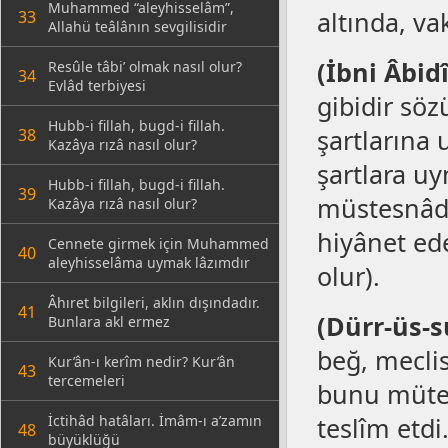
Muhammed “aleyhisselâm”,
altında, vak
33
Allahü teâlânın sevgilisidir
(İbni Âbid
Resûle tâbi’ olmak nasıl olur?
34
Evlâd terbiyesi
gibidir söz
Hubb-i fillah, bugd-i fillah.
şartlarına
38
Kazâya rızâ nasıl olur?
şartlara uy
Hubb-i fillah, bugd-i fillah.
39
müstesnâdır
Kazâya rızâ nasıl olur?
hiyânet ede
Cennete girmek için Muhammed
40
aleyhisselâma uymak lâzımdır
olur).
Âhıret bilgileri, aklın dışındadır.
41
(Dürr-üs-
Bunlara akl ermez
beğ, meclis
Kur’ân-ı kerîm nedir? Kur’ân
43
tercemeleri
bunu mütev
İctihâd hatâları. İmâm-ı a’zamın
teslîm etdi
48
büyüklüğü