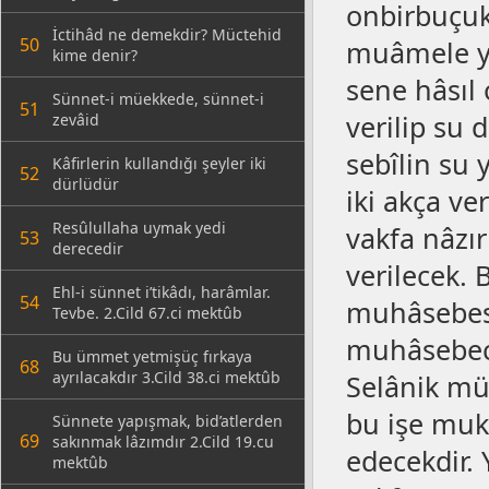
onbirbuçuk
İctihâd ne demekdir? Müctehid
50
muâmele yol
kime denir?
sene hâsıl 
Sünnet-i müekkede, sünnet-i
51
verilip su 
zevâid
sebîlin su 
Kâfirlerin kullandığı şeyler iki
52
dürlüdür
iki akça ve
Resûlullaha uymak yedi
vakfa nâzır
53
derecedir
verilecek. 
Ehl-i sünnet i’tikâdı, harâmlar.
54
muhâsebesi
Tevbe. 2.Cild 67.ci mektûb
muhâsebec
Bu ümmet yetmişüç fırkaya
68
ayrılacakdır 3.Cild 38.ci mektûb
Selânik müf
bu işe mukt
Sünnete yapışmak, bid’atlerden
69
sakınmak lâzımdır 2.Cild 19.cu
edecekdir. 
mektûb