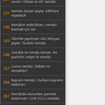
secde-i tilâvet ve vitr nemâzı
Nemâzı bozan şeyler. Kâfirlere
231
teşebbüh
Nemâzın mekrûhları, nemâzı
236
bozmak için özr
Câmi’de yapılması câiz olmıyan
243
şeyler. Terâvih nemâzı
Cemâ’at ile nemâz kılmak. Ho-
248
parlörle, radyo ile nemâz
Cum’a nemâzı. İbâdet ne
257
demekdir?
Bayram nemâzı. Kurban bayramı
266
tekbîrleri
Nemâzda otururken parmak
267
kaldırmak 1.Cild 312.ci mektûb