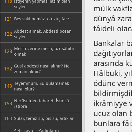
118
istiyenin yapması lâzım olan
mülk vakfl
şeyler
dünyâ zarar
121
Beş vakt nemâz, otuzüç farz
fâideli olac
Abdest almak. Abdesti bozan
122
şeyler
Bankalar ba
Mest üzerine mesh, özr sâhibi
128
dağıtıyorla
olmak
arasında ku
Gusl abdesti nasıl alınır? Ne
132
Hâlbuki, y
zemân alınır?
ödünc verm
Teyemmüm. Su bulamamak
149
nasıl olur?
bildirmişdi
Necâsetden tahâret. İstincâ.
ikrâmiyye v
153
İstibrâ
ucuz olan b
160
Sular, temiz su, pis su, artıklar
bunlara fâi
Setr-i avret. Kadınların