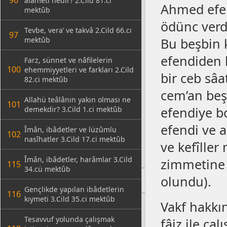
96
alâmeti nedir? 2.Cild 81.ci
Ahmed efen
mektûb
ödünc verdi
Tevbe, vera’ ve takvâ 2.Cild 66.cı
97
mektûb
Bu beşbin 
efendiden 
Farz, sünnet ve nâfilelerin
100
ehemmiyyetleri ve farkları 2.Cild
bir ceb sâa
82.ci mektûb
cem’an beş
Allahü teâlânın yakın olması ne
101
efendiye b
demekdir? 3.Cild 1.ci mektûb
efendi ve a
Îmân, ibâdetler ve lüzûmlu
102
nasîhatler 3.Cild 17.ci mektûb
ve kefîller 
Îmân, ibâdetler, harâmlar 3.Cild
zimmetine k
115
34.cü mektûb
olundu).
Gençlikde yapılan ibâdetlerin
116
kıymeti 3.Cild 35.ci mektûb
Vakf hakkın
Tesavvuf yolunda çalışmak
fâiz ile ça