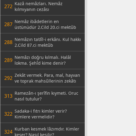
Kazâ nemâzları. Nemâz
272
kılmıyanın cezâsı
Nemâz ibâdetlerin en
287
üstünüdür 2.Cild 20.ci mektûb
Nemâzın ta’dîl-i erkânı. Kul hakkı
288
2.Cild 87.ci mektûb
Nemâzı doğru kılmalı. Halâl
289
lokma. Şehîd kime denir?
Zekât vermek. Para, mal, hayvan
292
ve toprak mahsûllerinin zekâtı
Ramezân-ı şerîfin kıymeti. Oruc
313
nasıl tutulur?
Sadaka-i fıtrı kimler verir?
322
Kimlere vermelidir?
Kurban kesmek lâzımdır. Kimler
324
keser? Nasıl kesilir?