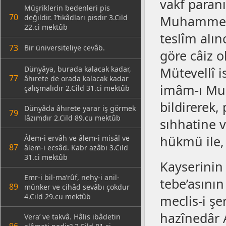
vakf paranı
Müşriklerin bedenleri pis
70
değildir. İ’tikâdları pisdir 3.Cild
Muhammed a
22.ci mektûb
teslîm alın
73
Bir üniversiteliye cevâb.
göre câiz o
Dünyâya, burada kalacak kadar,
Mütevellî i
77
âhırete de orada kalacak kadar
imâm-ı Mu
çalışmalıdır 2.Cild 31.ci mektûb
bildirerek,
Dünyâda âhırete yarar iş görmek
79
lâzımdır 2.Cild 89.cu mektûb
sıhhatine 
hükmü ile,
Âlem-i ervâh ve âlem-i misâl ve
87
âlem-i ecsâd. Kabr azâbı 3.Cild
31.ci mektûb
Kayserinin 
Emr-i bil-ma’rûf, nehy-i anil-
tebe’asını
89
münker ve cihâd sevâbı çokdur
4.Cild 29.cu mektûb
meclis-i şe
hazînedâr A
Vera’ ve takvâ. Hâlis ibâdetin