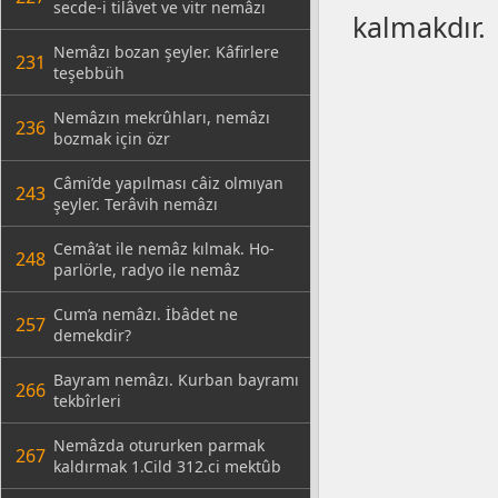
secde-i tilâvet ve vitr nemâzı
kalmakdır.
Nemâzı bozan şeyler. Kâfirlere
231
teşebbüh
Nemâzın mekrûhları, nemâzı
236
bozmak için özr
Câmi’de yapılması câiz olmıyan
243
şeyler. Terâvih nemâzı
Cemâ’at ile nemâz kılmak. Ho-
248
parlörle, radyo ile nemâz
Cum’a nemâzı. İbâdet ne
257
demekdir?
Bayram nemâzı. Kurban bayramı
266
tekbîrleri
Nemâzda otururken parmak
267
kaldırmak 1.Cild 312.ci mektûb