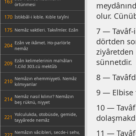
163
meydânında
örtünmesi
olur. Cünüb
170
İstikbâl-i kıble. Kıble ta’yîni
7 — Tavâf-i
175
Nemâz vaktleri. Takvîmler. Ezân
dörtden so
Ezân ve ikâmet. Ho-parlörle
204
nemâz
ziyâretden
sünnetdir.
Ezân kelimelerinin ma’nâları
209
1.Cild 303.cü mektûb
8 — Tavâfd
Nemâzın ehemmiyyeti. Nemâz
210
kılmıyanlar
9 — Elbise
Nemâz nasıl kılınır? Nemâzın
214
beş rüknü, niyyet
10 — Tavâf
Yolculukda, otobüsde, gemide,
dolaşmakdı
221
tayyârede nemâz
11 — Tavâf
Nemâzın vâcibleri, secde-i sehv,
227