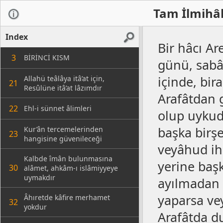
Tam İlmihâl
Index
Bir hâcı A
3
BİRİNCİ KISM
günü, sabâ
içinde, bir
Allahü teâlâya itâ’at için,
21
Resûlüne itâ’at lâzımdır
Arafâtdan 
22
Ehl-i sünnet âlimleri
olup uykud
başka birşe
Kur’ân tercemelerinden
23
hangisine güvenileceği
veyâhud ih
Kalbde îmân bulunmasına
yerine baş
30
alâmet, ahkâm-ı islâmiyyeye
uymakdır
ayılmadan 
yaparsa ve
Âhıretde kâfire merhamet
32
yokdur
Arafâtda du