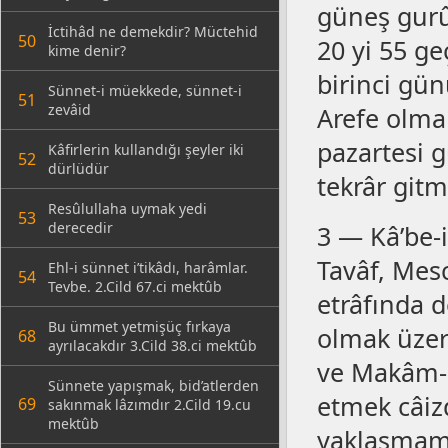
güneş gurûb
İctihâd ne demekdir? Müctehid
50
20 yi 55 ge
kime denir?
birinci gü
Sünnet-i müekkede, sünnet-i
51
zevâid
Arefe olma
pazartesi 
Kâfirlerin kullandığı şeyler iki
52
dürlüdür
tekrâr gitm
Resûlullaha uymak yedi
53
derecedir
3 — Kâ’be-
Tavâf, Mes
Ehl-i sünnet i’tikâdı, harâmlar.
54
Tevbe. 2.Cild 67.ci mektûb
etrâfında 
Bu ümmet yetmişüç fırkaya
olmak üzer
68
ayrılacakdır 3.Cild 38.ci mektûb
ve Makâm-ı
Sünnete yapışmak, bid’atlerden
etmek câizd
69
sakınmak lâzımdır 2.Cild 19.cu
mektûb
yaklaşmama