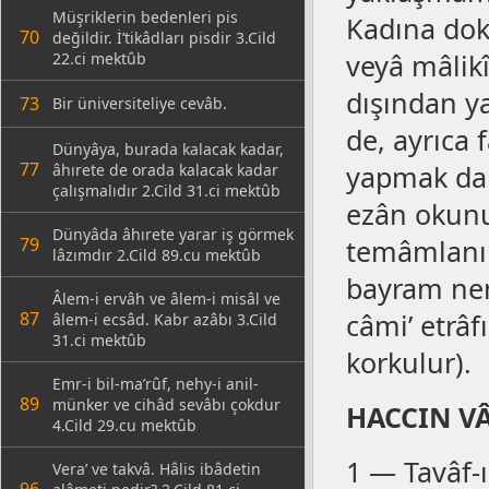
Müşriklerin bedenleri pis
Kadına doku
70
değildir. İ’tikâdları pisdir 3.Cild
veyâ mâlikî
22.ci mektûb
dışından y
73
Bir üniversiteliye cevâb.
de, ayrıca 
Dünyâya, burada kalacak kadar,
77
yapmak da f
âhırete de orada kalacak kadar
çalışmalıdır 2.Cild 31.ci mektûb
ezân okunu
Dünyâda âhırete yarar iş görmek
79
temâmlanır
lâzımdır 2.Cild 89.cu mektûb
bayram nem
Âlem-i ervâh ve âlem-i misâl ve
87
câmi’ etrâf
âlem-i ecsâd. Kabr azâbı 3.Cild
31.ci mektûb
korkulur).
Emr-i bil-ma’rûf, nehy-i anil-
89
münker ve cihâd sevâbı çokdur
HACCIN VÂ
4.Cild 29.cu mektûb
1 — Tavâf-
Vera’ ve takvâ. Hâlis ibâdetin