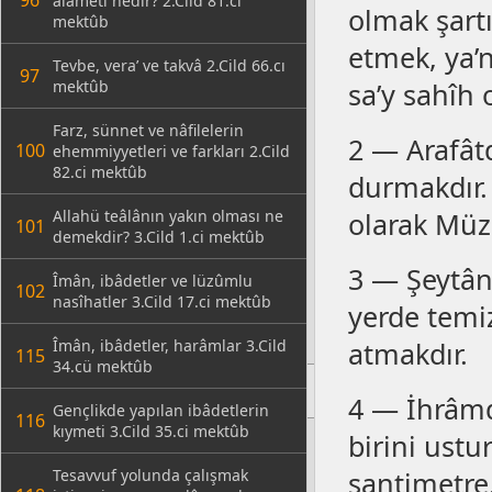
96
alâmeti nedir? 2.Cild 81.ci
olmak şartı
mektûb
etmek, ya’n
Tevbe, vera’ ve takvâ 2.Cild 66.cı
97
mektûb
sa’y sahîh 
Farz, sünnet ve nâfilelerin
2 — Arafât
100
ehemmiyyetleri ve farkları 2.Cild
82.ci mektûb
durmakdır. 
Allahü teâlânın yakın olması ne
olarak Müz
101
demekdir? 3.Cild 1.ci mektûb
3 — Şeytân
Îmân, ibâdetler ve lüzûmlu
102
nasîhatler 3.Cild 17.ci mektûb
yerde temi
Îmân, ibâdetler, harâmlar 3.Cild
atmakdır.
115
34.cü mektûb
4 — İhrâmd
Gençlikde yapılan ibâdetlerin
116
kıymeti 3.Cild 35.ci mektûb
birini ustu
Tesavvuf yolunda çalışmak
santimetre,