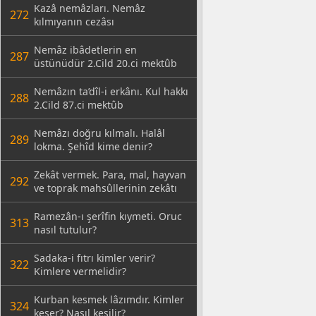
Kazâ nemâzları. Nemâz
272
kılmıyanın cezâsı
Nemâz ibâdetlerin en
287
üstünüdür 2.Cild 20.ci mektûb
Nemâzın ta’dîl-i erkânı. Kul hakkı
288
2.Cild 87.ci mektûb
Nemâzı doğru kılmalı. Halâl
289
lokma. Şehîd kime denir?
Zekât vermek. Para, mal, hayvan
292
ve toprak mahsûllerinin zekâtı
Ramezân-ı şerîfin kıymeti. Oruc
313
nasıl tutulur?
Sadaka-i fıtrı kimler verir?
322
Kimlere vermelidir?
Kurban kesmek lâzımdır. Kimler
324
keser? Nasıl kesilir?