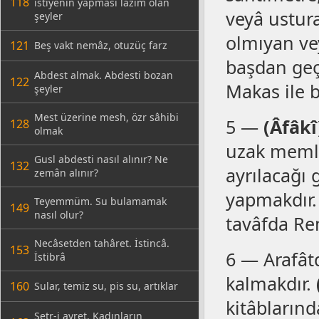
118
istiyenin yapması lâzım olan
veyâ ustur
şeyler
olmıyan ve
121
Beş vakt nemâz, otuzüç farz
başdan geçi
Abdest almak. Abdesti bozan
122
Makas ile b
şeyler
Mest üzerine mesh, özr sâhibi
5 —
(Âfâk
128
olmak
uzak memle
Gusl abdesti nasıl alınır? Ne
132
ayrılacağı
zemân alınır?
yapmakdır. 
Teyemmüm. Su bulamamak
149
nasıl olur?
tavâfda Re
Necâsetden tahâret. İstincâ.
153
6 — Arafât
İstibrâ
kalmakdır.
160
Sular, temiz su, pis su, artıklar
kitâbların
Setr-i avret. Kadınların