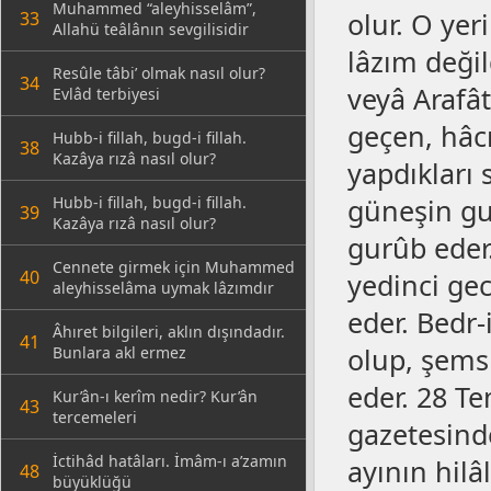
Muhammed “aleyhisselâm”,
olur. O ye
33
Allahü teâlânın sevgilisidir
lâzım deği
Resûle tâbi’ olmak nasıl olur?
34
veyâ Arafâ
Evlâd terbiyesi
geçen, hâc
Hubb-i fillah, bugd-i fillah.
38
Kazâya rızâ nasıl olur?
yapdıkları
Hubb-i fillah, bugd-i fillah.
güneşin gu
39
Kazâya rızâ nasıl olur?
gurûb eder. 
Cennete girmek için Muhammed
40
yedinci ge
aleyhisselâma uymak lâzımdır
eder. Bedr-
Âhıret bilgileri, aklın dışındadır.
41
olup, şems
Bunlara akl ermez
eder. 28 T
Kur’ân-ı kerîm nedir? Kur’ân
43
tercemeleri
gazetesinde
İctihâd hatâları. İmâm-ı a’zamın
ayının hilâ
48
büyüklüğü