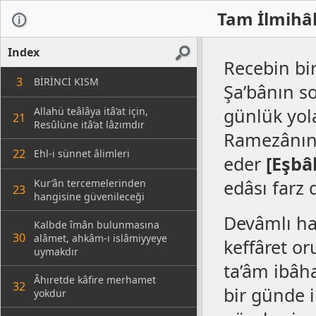
Tam İlmihâl
Index
Recebin bir
3
BİRİNCİ KISM
Şa’bânın s
günlük yol
Allahü teâlâya itâ’at için,
21
Resûlüne itâ’at lâzımdır
Ramezânın 
22
Ehl-i sünnet âlimleri
eder
[Eşbâ
edâsı farz 
Kur’ân tercemelerinden
23
hangisine güvenileceği
Devâmlı ha
Kalbde îmân bulunmasına
30
alâmet, ahkâm-ı islâmiyyeye
keffâret or
uymakdır
ta’âm ibâha
Âhıretde kâfire merhamet
32
bir günde i
yokdur