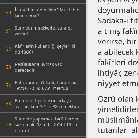
doyurmalıd
İctihâd ne demekdir? Müctehid
50
kime denir?
Sadaka-i fı
Sünnet-i müekkede, sünnet-i
altmış fakîr
51
zevâid
verirse, bi
Kâfirlerin kullandığı şeyler iki
52
alabilecek 
dürlüdür
fakîrleri d
Resûlullaha uymak yedi
53
derecedir
ihtiyâr, ze
niyyet etme
Ehl-i sünnet i’tikâdı, harâmlar.
54
Tevbe. 2.Cild 67.ci mektûb
Özrü olan k
Bu ümmet yetmişüç fırkaya
68
ayrılacakdır 3.Cild 38.ci mektûb
yimelidirl
müslimânla
Sünnete yapışmak, bid’atlerden
69
sakınmak lâzımdır 2.Cild 19.cu
tutanları a
mektûb