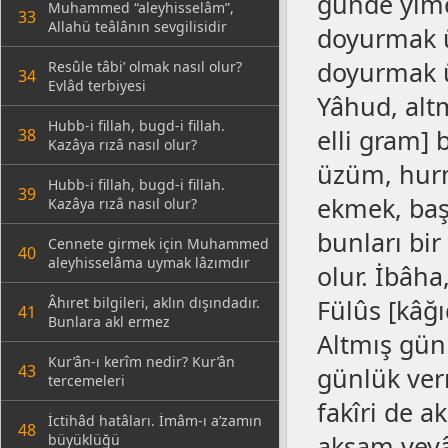
günde yimel
Muhammed “aleyhisselâm”,
33
Allahü teâlânın sevgilisidir
doyurmak ü
doyurmak ü
Resûle tâbi’ olmak nasıl olur?
34
Evlâd terbiyesi
Yâhud, altm
Hubb-i fillah, bugd-i fillah.
elli gram] 
38
Kazâya rızâ nasıl olur?
üzüm, hurm
Hubb-i fillah, bugd-i fillah.
39
ekmek, baş
Kazâya rızâ nasıl olur?
bunları bir
Cennete girmek için Muhammed
40
aleyhisselâma uymak lâzımdır
olur. İbâha
Âhıret bilgileri, aklın dışındadır.
Fülûs [kâğı
41
Bunlara akl ermez
Altmış günl
Kur’ân-ı kerîm nedir? Kur’ân
43
günlük verm
tercemeleri
fakîri de 
İctihâd hatâları. İmâm-ı a’zamın
48
akşam veyâ
büyüklüğü