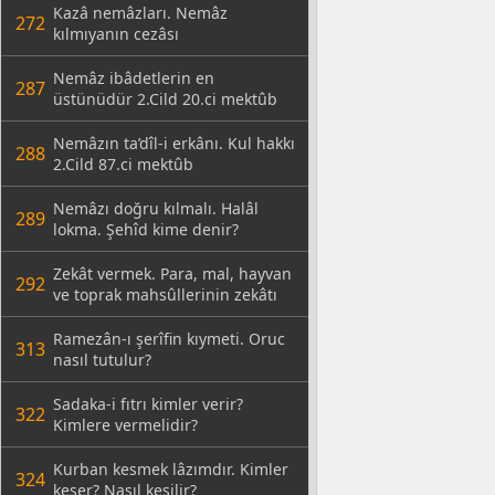
Kazâ nemâzları. Nemâz
272
kılmıyanın cezâsı
Nemâz ibâdetlerin en
287
üstünüdür 2.Cild 20.ci mektûb
Nemâzın ta’dîl-i erkânı. Kul hakkı
288
2.Cild 87.ci mektûb
Nemâzı doğru kılmalı. Halâl
289
lokma. Şehîd kime denir?
Zekât vermek. Para, mal, hayvan
292
ve toprak mahsûllerinin zekâtı
Ramezân-ı şerîfin kıymeti. Oruc
313
nasıl tutulur?
Sadaka-i fıtrı kimler verir?
322
Kimlere vermelidir?
Kurban kesmek lâzımdır. Kimler
324
keser? Nasıl kesilir?