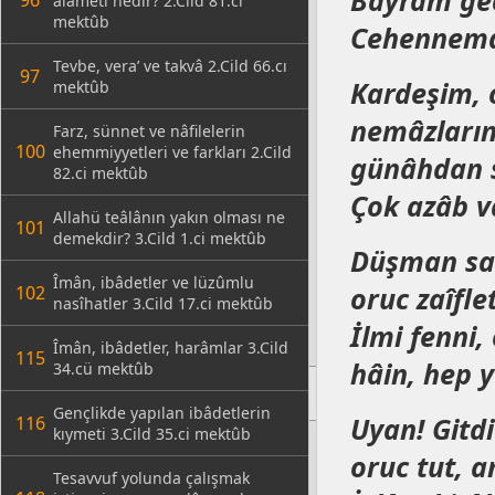
Bayram gec
96
alâmeti nedir? 2.Cild 81.ci
mektûb
Cehennemd
Tevbe, vera’ ve takvâ 2.Cild 66.cı
97
Kardeşim, 
mektûb
nemâzlarını
Farz, sünnet ve nâfilelerin
100
ehemmiyyetleri ve farkları 2.Cild
günâhdan 
82.ci mektûb
Çok azâb 
Allahü teâlânın yakın olması ne
101
demekdir? 3.Cild 1.ci mektûb
Düşman san
Îmân, ibâdetler ve lüzûmlu
oruc zaîflet
102
nasîhatler 3.Cild 17.ci mektûb
İlmi fenni, 
Îmân, ibâdetler, harâmlar 3.Cild
115
hâin, hep y
34.cü mektûb
Gençlikde yapılan ibâdetlerin
Uyan! Gitd
116
kıymeti 3.Cild 35.ci mektûb
oruc tut, a
Tesavvuf yolunda çalışmak