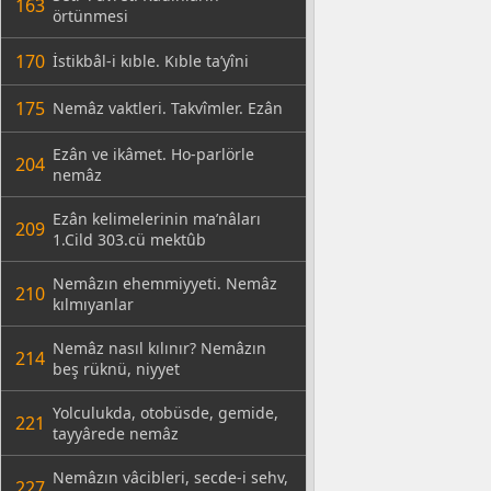
163
örtünmesi
170
İstikbâl-i kıble. Kıble ta’yîni
175
Nemâz vaktleri. Takvîmler. Ezân
Ezân ve ikâmet. Ho-parlörle
204
nemâz
Ezân kelimelerinin ma’nâları
209
1.Cild 303.cü mektûb
Nemâzın ehemmiyyeti. Nemâz
210
kılmıyanlar
Nemâz nasıl kılınır? Nemâzın
214
beş rüknü, niyyet
Yolculukda, otobüsde, gemide,
221
tayyârede nemâz
Nemâzın vâcibleri, secde-i sehv,
227