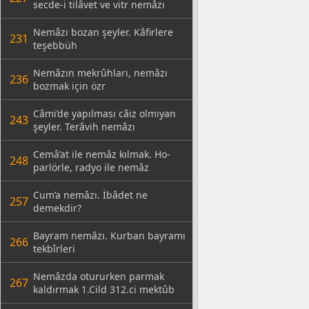
secde-i tilâvet ve vitr nemâzı
Nemâzı bozan şeyler. Kâfirlere
231
teşebbüh
Nemâzın mekrûhları, nemâzı
236
bozmak için özr
Câmi’de yapılması câiz olmıyan
243
şeyler. Terâvih nemâzı
Cemâ’at ile nemâz kılmak. Ho-
248
parlörle, radyo ile nemâz
Cum’a nemâzı. İbâdet ne
257
demekdir?
Bayram nemâzı. Kurban bayramı
266
tekbîrleri
Nemâzda otururken parmak
267
kaldırmak 1.Cild 312.ci mektûb