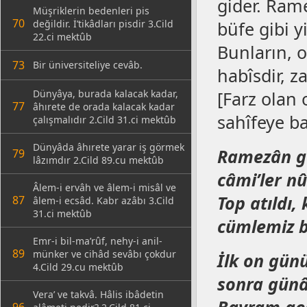
gider. Ram
Müşriklerin bedenleri pis
70
değildir. İ’tikâdları pisdir 3.Cild
büfe gibi y
22.ci mektûb
Bunların, o
73
Bir üniversiteliye cevâb.
habîsdir, za
Dünyâya, burada kalacak kadar,
[Farz olan 
77
âhırete de orada kalacak kadar
sahîfeye ba
çalışmalıdır 2.Cild 31.ci mektûb
Dünyâda âhırete yarar iş görmek
Ramezân ge
79
lâzımdır 2.Cild 89.cu mektûb
câmi’ler n
Âlem-i ervâh ve âlem-i misâl ve
Top atıldı,
87
âlem-i ecsâd. Kabr azâbı 3.Cild
31.ci mektûb
cümlemiz b
Emr-i bil-ma’rûf, nehy-i anil-
89
münker ve cihâd sevâbı çokdur
İlk on gün
4.Cild 29.cu mektûb
sonra günâh
Vera’ ve takvâ. Hâlis ibâdetin