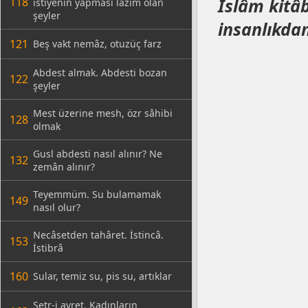
İslâm kitâb
118
istiyenin yapması lâzım olan
şeyler
insanlıkdan
121
Beş vakt nemâz, otuzüç farz
Abdest almak. Abdesti bozan
122
şeyler
Mest üzerine mesh, özr sâhibi
128
olmak
Gusl abdesti nasıl alınır? Ne
132
zemân alınır?
Teyemmüm. Su bulamamak
149
nasıl olur?
Necâsetden tahâret. İstincâ.
153
İstibrâ
160
Sular, temiz su, pis su, artıklar
Setr-i avret. Kadınların