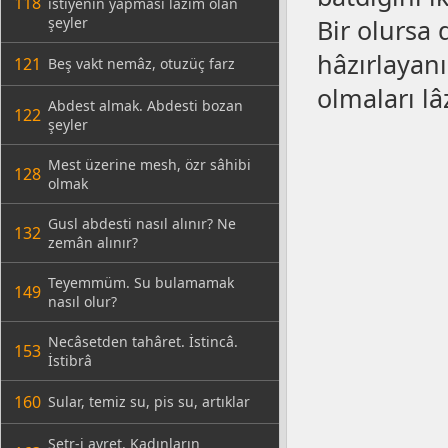
118
istiyenin yapması lâzım olan
şeyler
Bir olursa 
hâzırlayanı
121
Beş vakt nemâz, otuzüç farz
olmaları lâ
Abdest almak. Abdesti bozan
122
şeyler
Mest üzerine mesh, özr sâhibi
128
olmak
Gusl abdesti nasıl alınır? Ne
132
zemân alınır?
Teyemmüm. Su bulamamak
149
nasıl olur?
Necâsetden tahâret. İstincâ.
153
İstibrâ
160
Sular, temiz su, pis su, artıklar
Setr-i avret. Kadınların