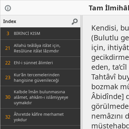
Tam İlmihâl
Index
Kendisi, bu
3
BİRİNCİ KISM
(Bulutlu g
için, ihtiyâ
Allahü teâlâya itâ’at için,
21
Resûlüne itâ’at lâzımdır
gecikdirmel
22
Ehl-i sünnet âlimleri
eden, ta’cî
Tahtâvî bu
Kur’ân tercemelerinden
23
hangisine güvenileceği
bozmak mü
Kalbde îmân bulunmasına
Âbidînde] d
30
alâmet, ahkâm-ı islâmiyyeye
uymakdır
görülmeden
nemâzını d
Âhıretde kâfire merhamet
32
yokdur
müstehabdır