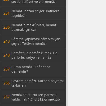
secde-i tilâvet ve vitr nemâzı
Nemâzı bozan şeyler. Kâfirlere
231
teşebbüh
Nemâzın mekrûhları, nemâzı
236
bozmak için özr
Câmi’de yapılması câiz olmıyan
243
şeyler. Terâvih nemâzı
Cemâ’at ile nemâz kılmak. Ho-
248
parlörle, radyo ile nemâz
Cum’a nemâzı. İbâdet ne
257
demekdir?
Bayram nemâzı. Kurban bayramı
266
tekbîrleri
Nemâzda otururken parmak
267
kaldırmak 1.Cild 312.ci mektûb