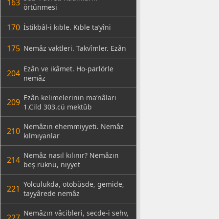
163
örtünmesi
170
İstikbâl-i kıble. Kıble ta’yîni
175
Nemâz vaktleri. Takvîmler. Ezân
Ezân ve ikâmet. Ho-parlörle
204
nemâz
Ezân kelimelerinin ma’nâları
209
1.Cild 303.cü mektûb
Nemâzın ehemmiyyeti. Nemâz
210
kılmıyanlar
Nemâz nasıl kılınır? Nemâzın
214
beş rüknü, niyyet
Yolculukda, otobüsde, gemide,
221
tayyârede nemâz
Nemâzın vâcibleri, secde-i sehv,
227