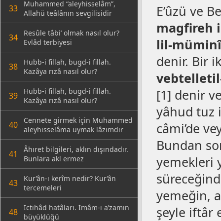
Muhammed “aleyhisselâm”,
E’ûzü ve B
33
Allahü teâlânın sevgilisidir
magfireh ig
Resûle tâbi’ olmak nasıl olur?
34
lil-mümin
Evlâd terbiyesi
denir. Bir i
Hubb-i fillah, bugd-i fillah.
38
Kazâya rızâ nasıl olur?
vebtelleti
Hubb-i fillah, bugd-i fillah.
[1] denir 
39
Kazâya rızâ nasıl olur?
yâhud tuz il
Cennete girmek için Muhammed
40
câmi’de vey
aleyhisselâma uymak lâzımdır
Bundan son
Âhıret bilgileri, aklın dışındadır.
41
yemekleri 
Bunlara akl ermez
süreceğind
Kur’ân-ı kerîm nedir? Kur’ân
43
tercemeleri
yemeğin, ac
İctihâd hatâları. İmâm-ı a’zamın
şeyle iftâ
48
büyüklüğü