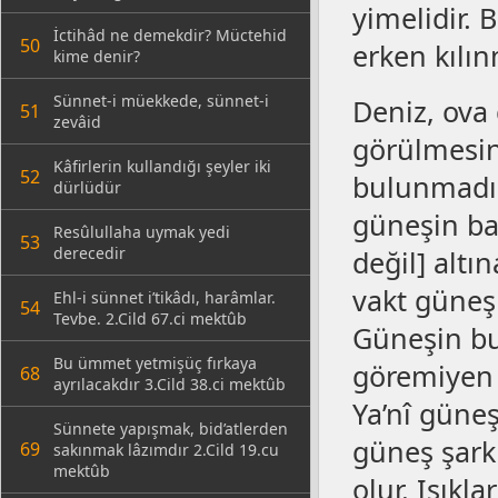
yimelidir.
İctihâd ne demekdir? Müctehid
50
erken kılın
kime denir?
Sünnet-i müekkede, sünnet-i
Deniz, ova 
51
zevâid
görülmesine
Kâfirlerin kullandığı şeyler iki
52
bulunmadığı
dürlüdür
güneşin ba
Resûlullaha uymak yedi
53
derecedir
değil] altı
vakt güneş 
Ehl-i sünnet i’tikâdı, harâmlar.
54
Tevbe. 2.Cild 67.ci mektûb
Güneşin bu
Bu ümmet yetmişüç fırkaya
göremiyen k
68
ayrılacakdır 3.Cild 38.ci mektûb
Ya’nî güneşi
Sünnete yapışmak, bid’atlerden
güneş şark 
69
sakınmak lâzımdır 2.Cild 19.cu
mektûb
olur. Işıklar