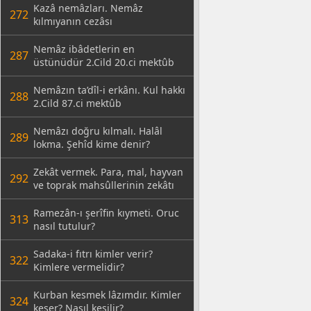
Kazâ nemâzları. Nemâz
272
kılmıyanın cezâsı
Nemâz ibâdetlerin en
287
üstünüdür 2.Cild 20.ci mektûb
Nemâzın ta’dîl-i erkânı. Kul hakkı
288
2.Cild 87.ci mektûb
Nemâzı doğru kılmalı. Halâl
289
lokma. Şehîd kime denir?
Zekât vermek. Para, mal, hayvan
292
ve toprak mahsûllerinin zekâtı
Ramezân-ı şerîfin kıymeti. Oruc
313
nasıl tutulur?
Sadaka-i fıtrı kimler verir?
322
Kimlere vermelidir?
Kurban kesmek lâzımdır. Kimler
324
keser? Nasıl kesilir?