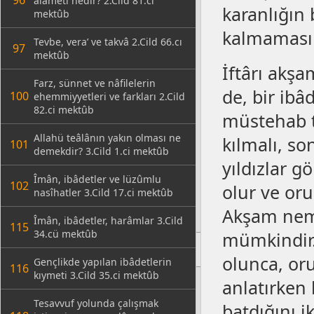
96
alâmeti nedir? 2.Cild 81.ci
karanlığın
mektûb
kalmaması 
Tevbe, vera’ ve takvâ 2.Cild 66.cı
97
mektûb
İftârı akş
Farz, sünnet ve nâfilelerin
de, bir ib
100
ehemmiyyetleri ve farkları 2.Cild
82.ci mektûb
müstehab t
Allahü teâlânın yakın olması ne
kılmalı, son
101
demekdir? 3.Cild 1.ci mektûb
yıldızlar g
Îmân, ibâdetler ve lüzûmlu
102
olur ve or
nasîhatler 3.Cild 17.ci mektûb
Akşam nemâ
Îmân, ibâdetler, harâmlar 3.Cild
115
34.cü mektûb
mümkindir. 
olunca, oru
Gençlikde yapılan ibâdetlerin
116
kıymeti 3.Cild 35.ci mektûb
anlatırken 
Tesavvuf yolunda çalışmak
batdığını i