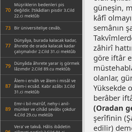
Müşriklerin bedenleri pis
güneşin, m
70
değildir. İ’tikâdları pisdir 3.Cild
kâfî olmayı
22.ci mektûb
semânın şa
73
Bir üniversiteliye cevâb.
Takvîmlerde
Dünyâya, burada kalacak kadar,
77
zâhirî hat
âhırete de orada kalacak kadar
çalışmalıdır 2.Cild 31.ci mektûb
göre iftâr 
Dünyâda âhırete yarar iş görmek
79
müstehablar
lâzımdır 2.Cild 89.cu mektûb
olanlar, gü
Âlem-i ervâh ve âlem-i misâl ve
87
Yüksekde o
âlem-i ecsâd. Kabr azâbı 3.Cild
31.ci mektûb
berâber ift
Emr-i bil-ma’rûf, nehy-i anil-
(Oradan ge
89
münker ve cihâd sevâbı çokdur
4.Cild 29.cu mektûb
şerîfinin (
edilir) dem
Vera’ ve takvâ. Hâlis ibâdetin