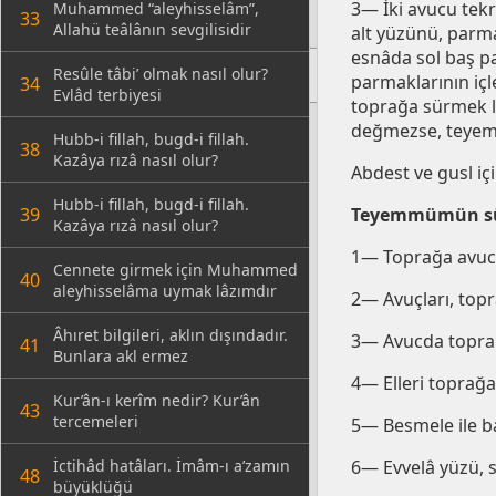
3— İki avucu tekr
Muhammed “aleyhisselâm”,
33
Allahü teâlânın sevgilisidir
alt yüzünü, parma
esnâda sol baş pa
Resûle tâbi’ olmak nasıl olur?
parmaklarının içle
34
Evlâd terbiyesi
toprağa sürmek lâ
değmezse, teye
Hubb-i fillah, bugd-i fillah.
38
Kazâya rızâ nasıl olur?
Abdest ve gusl i
Hubb-i fillah, bugd-i fillah.
39
Teyemmümün sün
Kazâya rızâ nasıl olur?
1— Toprağa avucu
Cennete girmek için Muhammed
40
aleyhisselâma uymak lâzımdır
2— Avuçları, topr
Âhıret bilgileri, aklın dışındadır.
3— Avucda toprak 
41
Bunlara akl ermez
4— Elleri toprağ
Kur’ân-ı kerîm nedir? Kur’ân
43
tercemeleri
5— Besmele ile b
İctihâd hatâları. İmâm-ı a’zamın
6— Evvelâ yüzü, 
48
büyüklüğü