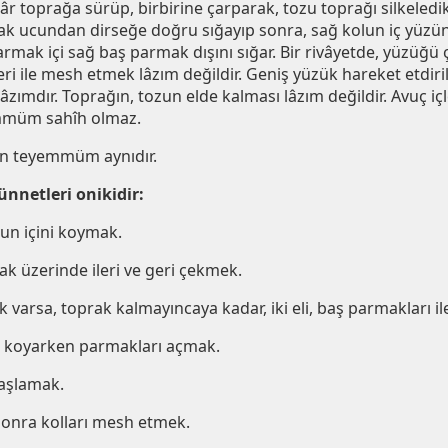
âr toprağa sürüp, birbirine çarparak, tozu toprağı silkeledik
k ucundan dirseğe doğru sığayıp sonra, sağ kolun iç yüzünü,
rmak içi sağ baş parmak dışını sığar. Bir rivâyetde, yüzüğü 
ri ile mesh etmek lâzım değildir. Geniş yüzük hareket etdirilir.
zımdır. Toprağın, tozun elde kalması lâzım değildir. Avuç iç
mmüm sahîh olmaz.
çin teyemmüm aynıdır.
netleri onikidir:
n içini koymak.
ak üzerinde ileri ve geri çekmek.
varsa, toprak kalmayıncaya kadar, iki eli, baş parmakları il
a koyarken parmakları açmak.
aşlamak.
sonra kolları mesh etmek.