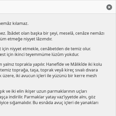
nemâz kılamaz.
z. İbâdet olan başka bir şeyi, meselâ, cenâze nemâzı
mmüm etmeğe niyyet lâzımdır.
çin niyyet etmekle, cenâbetden de temiz olur.
est için ikinci teyemmüme lüzûm yokdur.
yalnız toprakla yapılır. Hanefîde ve Mâlikîde iki kolu
i temiz toprağa, taşa, toprak veyâ kireç sıvalı dıvara
 üzere, iki avucun içleri ile yüzünü bir kerre mesh
k ve iki elin ikişer uzun parmaklarının uçları
ça indirilir. Parmaklar yatay vaz’iyyetde alnı, göz
iyice sığamalıdır. Bu esnâda avuç içleri de yanakları