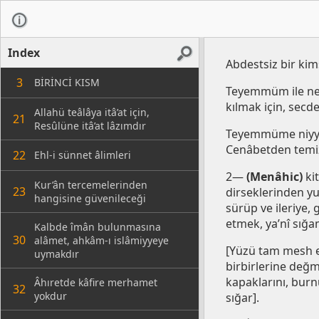
Index
Abdestsiz bir ki
3
BİRİNCİ KISM
Teyemmüm ile nem
kılmak için, secd
Allahü teâlâya itâ’at için,
21
Resûlüne itâ’at lâzımdır
Teyemmüme niyyet
Cenâbetden temiz
22
Ehl-i sünnet âlimleri
2—
(Menâhic)
ki
Kur’ân tercemelerinden
23
dirseklerinden yuk
hangisine güvenileceği
sürüp ve ileriye,
etmek, ya’nî sığa
Kalbde îmân bulunmasına
30
alâmet, ahkâm-ı islâmiyyeye
[Yüzü tam mesh ed
uymakdır
birbirlerine değm
kapaklarını, burnu
Âhıretde kâfire merhamet
32
yokdur
sığar].