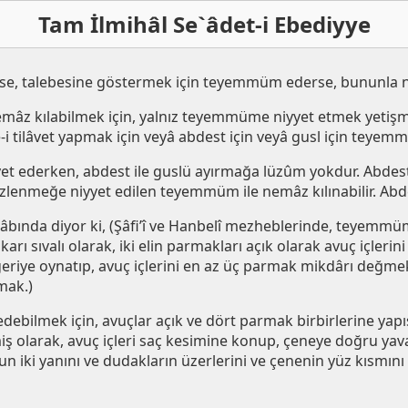
Tam İlmihâl Se`âdet-i Ebediyye
mse, talebesine göstermek için teyemmüm ederse, bununla 
âz kılabilmek için, yalnız teyemmüme niyyet etmek yetişme
e-i tilâvet yapmak için veyâ abdest için veyâ gusl için teye
 ederken, abdest ile guslü ayırmağa lüzûm yokdur. Abdest i
lenmeğe niyyet edilen teyemmüm ile nemâz kılınabilir. Abd
tâbında diyor ki, (Şâfi’î ve Hanbelî mezheblerinde, teyemmüm 
arı sıvalı olarak, iki elin parmakları açık olarak avuç içlerin
 geriye oynatıp, avuç içlerini en az üç parmak mikdârı değmek
mak.)
ebilmek için, avuçlar açık ve dört parmak birbirlerine yapışı
iş olarak, avuç içleri saç kesimine konup, çeneye doğru yavaş
n iki yanını ve dudakların üzerlerini ve çenenin yüz kısmını 