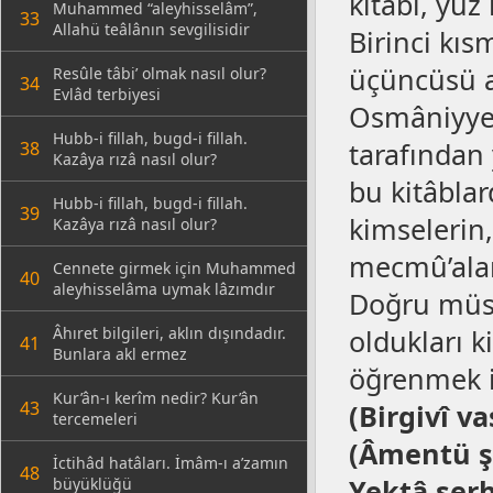
kitâbı, yüz
Muhammed “aleyhisselâm”,
33
Allahü teâlânın sevgilisidir
Birinci kıs
üçüncüsü ab
Resûle tâbi’ olmak nasıl olur?
34
Evlâd terbiyesi
Osmâniyye 
Hubb-i fillah, bugd-i fillah.
tarafından 
38
Kazâya rızâ nasıl olur?
bu kitâbla
Hubb-i fillah, bugd-i fillah.
39
kimselerin,
Kazâya rızâ nasıl olur?
mecmû’alar
Cennete girmek için Muhammed
40
aleyhisselâma uymak lâzımdır
Doğru müsl
Âhıret bilgileri, aklın dışındadır.
oldukları k
41
Bunlara akl ermez
öğrenmek iç
Kur’ân-ı kerîm nedir? Kur’ân
43
(Birgivî v
tercemeleri
(Âmentü ş
İctihâd hatâları. İmâm-ı a’zamın
48
Yektâ şerh
büyüklüğü