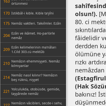
163
örtünmesi
sahîfesind
olsun!).
[M
170
İstikbâl-i kıble. Kıble ta’yîni
80. ci mek
175
Nemâz vaktleri. Takvîmler. Ezân
sıkıntılard
Ezân ve ikâmet. Ho-parlörle
204
fâidelidir 
nemâz
derdden kurt
Ezân kelimelerinin ma’nâları
209
1.Cild 303.cü mektûb
ölümüne ya
rızkı artdır
Nemâzın ehemmiyyeti. Nemâz
210
kılmıyanlar
nemâzdan s
Nemâz nasıl kılınır? Nemâzın
(Estagfiru
214
beş rüknü, niyyet
(Hak Sözü
Yolculukda, otobüsde, gemide,
221
bakınız! İs
tayyârede nemâz
düşünmeden
Nemâzın vâcibleri, secde-i sehv,
227