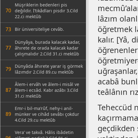
Müşriklerin bedenleri pis
mecmû’aları
70
değildir. İ’tikâdları pisdir 3.Cild
lâzım olan
22.ci mektûb
öğretmek lâ
73
Bir üniversiteliye cevâb.
kalır. [Yâ,
Dünyâya, burada kalacak kadar,
77
öğrenenler 
âhırete de orada kalacak kadar
çalışmalıdır 2.Cild 31.ci mektûb
öğretmiyer
Dünyâda âhırete yarar iş görmek
79
uğraşanlar,
lâzımdır 2.Cild 89.cu mektûb
acabâ bunl
Âlem-i ervâh ve âlem-i misâl ve
87
teâlânın r
âlem-i ecsâd. Kabr azâbı 3.Cild
31.ci mektûb
Teheccüd n
Emr-i bil-ma’rûf, nehy-i anil-
89
münker ve cihâd sevâbı çokdur
kaçırmamalı
4.Cild 29.cu mektûb
geçdikden 
Vera’ ve takvâ. Hâlis ibâdetin