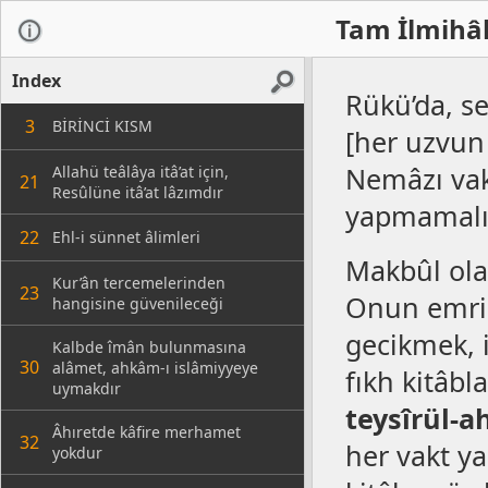
Tam İlmihâl
Index
Rükü’da, s
3
BİRİNCİ KISM
[her uzvun 
Nemâzı vakt
Allahü teâlâya itâ’at için,
21
Resûlüne itâ’at lâzımdır
yapmamalıd
22
Ehl-i sünnet âlimleri
Makbûl olan
Kur’ân tercemelerinden
23
Onun emri 
hangisine güvenileceği
gecikmek, i
Kalbde îmân bulunmasına
30
alâmet, ahkâm-ı islâmiyyeye
fıkh kitâb
uymakdır
teysîrül-
Âhıretde kâfire merhamet
32
her vakt ya
yokdur