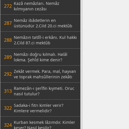
Kazâ nemâzları. Nemâz
272
kılmıyanın cezâsı
Nemâz ibâdetlerin en
287
üstünüdür 2.Cild 20.ci mektûb
Nemâzın ta’dîl-i erkânı. Kul hakkı
288
2.Cild 87.ci mektûb
Nemâzı doğru kılmalı. Halâl
289
lokma. Şehîd kime denir?
Zekât vermek. Para, mal, hayvan
292
ve toprak mahsûllerinin zekâtı
Ramezân-ı şerîfin kıymeti. Oruc
313
nasıl tutulur?
Sadaka-i fıtrı kimler verir?
322
Kimlere vermelidir?
Kurban kesmek lâzımdır. Kimler
324
keser? Nasıl kesilir?