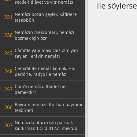
secde-i tilâvet ve vitr nemâzı
ile söylers
Nemâzı bozan şeyler. Kâfirlere
231
teşebbüh
Nemâzın mekrûhları, nemâzı
236
bozmak için özr
Câmi’de yapılması câiz olmıyan
243
şeyler. Terâvih nemâzı
Cemâ’at ile nemâz kılmak. Ho-
248
parlörle, radyo ile nemâz
Cum’a nemâzı. İbâdet ne
257
demekdir?
Bayram nemâzı. Kurban bayramı
266
tekbîrleri
Nemâzda otururken parmak
267
kaldırmak 1.Cild 312.ci mektûb