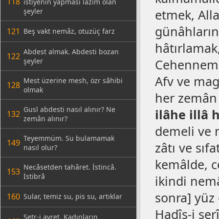
118
istiyenin yapması lâzım olan
şeyler
etmek, Alla
günâhların
121
Beş vakt nemâz, otuzüç farz
hâtırlamak
Abdest almak. Abdesti bozan
122
şeyler
Cehennemin
Afv ve magf
Mest üzerine mesh, özr sâhibi
128
olmak
her zemân
Gusl abdesti nasıl alınır? Ne
ilâhe illâ
132
zemân alınır?
demeli ve 
Teyemmüm. Su bulamamak
149
zâtı ve sıf
nasıl olur?
kemâlde, ce
Necâsetden tahâret. İstincâ.
153
İstibrâ
ikindi nem
sonra] yüz 
160
Sular, temiz su, pis su, artıklar
Hadîs-i şer
Setr-i avret. Kadınların