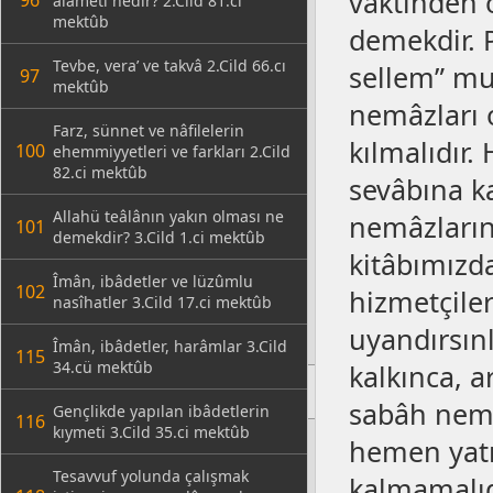
vaktinden 
96
alâmeti nedir? 2.Cild 81.ci
mektûb
demekdir. 
Tevbe, vera’ ve takvâ 2.Cild 66.cı
sellem” mu
97
mektûb
nemâzları 
Farz, sünnet ve nâfilelerin
kılmalıdır
100
ehemmiyyetleri ve farkları 2.Cild
82.ci mektûb
sevâbına k
Allahü teâlânın yakın olması ne
nemâzların 
101
demekdir? 3.Cild 1.ci mektûb
kitâbımızda
Îmân, ibâdetler ve lüzûmlu
102
hizmetçiler
nasîhatler 3.Cild 17.ci mektûb
uyandırsınl
Îmân, ibâdetler, harâmlar 3.Cild
115
34.cü mektûb
kalkınca, a
sabâh nemâ
Gençlikde yapılan ibâdetlerin
116
kıymeti 3.Cild 35.ci mektûb
hemen yatm
Tesavvuf yolunda çalışmak
kalmamalıd