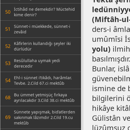
ledünniyy
İctihâd ne demekdir? Müctehid
50
kime denir?
(Miftâh-ul
Sünnet-i müekkede, sünnet-i
ders-i âmla
51
zevâid
umûmîsi İs
Kâfirlerin kullandığı şeyler iki
52
yolu)
ilmih
dürlüdür
basılmışdır
Resûlullaha uymak yedi
53
derecedir
Bunlar, islâ
güvenebilme
Ehl-i sünnet i’tikâdı, harâmlar.
54
Tevbe. 2.Cild 67.ci mektûb
ismine de b
Bu ümmet yetmişüç fırkaya
bilgilerini
68
ayrılacakdır 3.Cild 38.ci mektûb
hikâye kitâ
Sünnete yapışmak, bid’atlerden
Gülistân ve
69
sakınmak lâzımdır 2.Cild 19.cu
mektûb
lüzûmsuz o