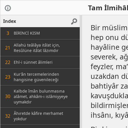
Tam İlmihâl
Index
Bir müslim
3
BİRİNCİ KISM
hep onu dü
hayâline ge
Allahü teâlâya itâ’at için,
21
Resûlüne itâ’at lâzımdır
severek, a
22
Ehl-i sünnet âlimleri
feyzler, ma
uzakdan dü
Kur’ân tercemelerinden
23
hangisine güvenileceği
bahtiyâr za
Kalbde îmân bulunmasına
kavuşduklar
30
alâmet, ahkâm-ı islâmiyyeye
uymakdır
bildirmişle
ihsânı, kı
Âhıretde kâfire merhamet
32
yokdur