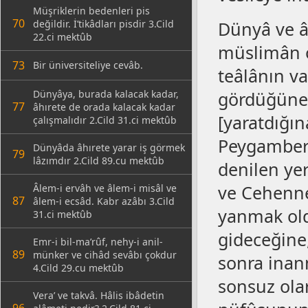
Müşriklerin bedenleri pis
70
değildir. İ’tikâdları pisdir 3.Cild
Dünyâ ve âh
22.ci mektûb
müslimân o
73
Bir üniversiteliye cevâb.
teâlânın v
Dünyâya, burada kalacak kadar,
gördüğüne,
77
âhırete de orada kalacak kadar
[yaratdığı
çalışmalıdır 2.Cild 31.ci mektûb
Peygamber
Dünyâda âhırete yarar iş görmek
79
lâzımdır 2.Cild 89.cu mektûb
denilen yer
ve Cehenne
Âlem-i ervâh ve âlem-i misâl ve
87
âlem-i ecsâd. Kabr azâbı 3.Cild
yanmak ol
31.ci mektûb
gideceğine
Emr-i bil-ma’rûf, nehy-i anil-
89
münker ve cihâd sevâbı çokdur
sonra ina
4.Cild 29.cu mektûb
sonsuz ola
Vera’ ve takvâ. Hâlis ibâdetin