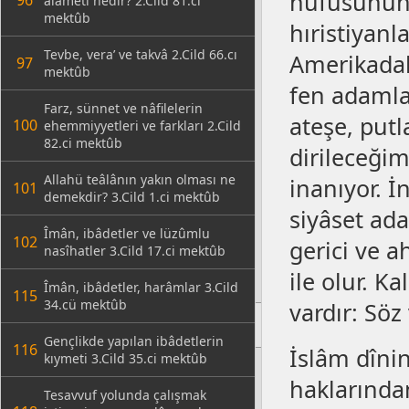
nüfûsunun 
96
alâmeti nedir? 2.Cild 81.ci
mektûb
hıristiyanl
Tevbe, vera’ ve takvâ 2.Cild 66.cı
Amerikadak
97
mektûb
fen adamla
Farz, sünnet ve nâfilelerin
ateşe, putl
100
ehemmiyyetleri ve farkları 2.Cild
82.ci mektûb
dirileceği
Allahü teâlânın yakın olması ne
inanıyor. 
101
demekdir? 3.Cild 1.ci mektûb
siyâset ad
Îmân, ibâdetler ve lüzûmlu
102
gerici ve a
nasîhatler 3.Cild 17.ci mektûb
ile olur. 
Îmân, ibâdetler, harâmlar 3.Cild
115
34.cü mektûb
vardır: Söz 
Gençlikde yapılan ibâdetlerin
116
İslâm dîni
kıymeti 3.Cild 35.ci mektûb
haklarından
Tesavvuf yolunda çalışmak