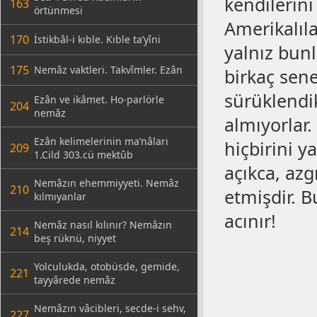
kendilerini
163
örtünmesi
Amerikalılar
170
İstikbâl-i kıble. Kıble ta’yîni
yalnız bunl
175
Nemâz vaktleri. Takvîmler. Ezân
birkaç sene
sürüklendik
Ezân ve ikâmet. Ho-parlörle
204
nemâz
almıyorlar.
Ezân kelimelerinin ma’nâları
hiçbirini y
209
1.Cild 303.cü mektûb
açıkca, azg
Nemâzın ehemmiyyeti. Nemâz
210
etmişdir. B
kılmıyanlar
acınır!
Nemâz nasıl kılınır? Nemâzın
214
beş rüknü, niyyet
Yolculukda, otobüsde, gemide,
221
tayyârede nemâz
Nemâzın vâcibleri, secde-i sehv,
227