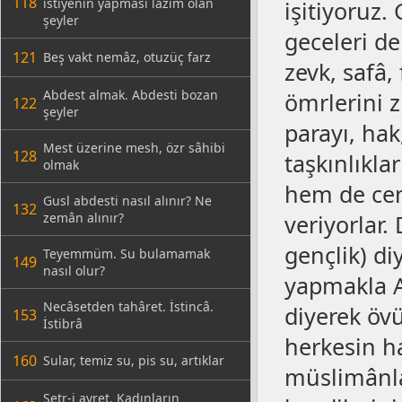
118
istiyenin yapması lâzım olan
işitiyoruz.
şeyler
geceleri de
121
Beş vakt nemâz, otuzüç farz
zevk, safâ, 
Abdest almak. Abdesti bozan
ömrlerini z
122
şeyler
parayı, ha
Mest üzerine mesh, özr sâhibi
128
taşkınlıklar
olmak
hem de cem’
Gusl abdesti nasıl alınır? Ne
132
zemân alınır?
veriyorlar. 
gençlik) di
Teyemmüm. Su bulamamak
149
nasıl olur?
yapmakla A
Necâsetden tahâret. İstincâ.
diyerek övü
153
İstibrâ
herkesin h
160
Sular, temiz su, pis su, artıklar
müslimânlar
Setr-i avret. Kadınların