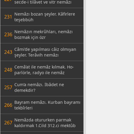
secde-i tilâvet ve vitr nemâzı
Nemâzı bozan şeyler. Kâfirlere
231
teşebbüh
Nemâzın mekrûhları, nemâzı
236
bozmak için özr
Câmi’de yapılması câiz olmıyan
243
şeyler. Terâvih nemâzı
Cemâ’at ile nemâz kılmak. Ho-
248
parlörle, radyo ile nemâz
Cum’a nemâzı. İbâdet ne
257
demekdir?
Bayram nemâzı. Kurban bayramı
266
tekbîrleri
Nemâzda otururken parmak
267
kaldırmak 1.Cild 312.ci mektûb