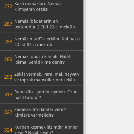
Kazâ nemâzları. Nemâz
272
kılmıyanın cezâsı
Nemâz ibâdetlerin en
287
üstünüdür 2.Cild 20.ci mektûb
Nemâzın ta’dîl-i erkânı. Kul hakkı
288
2.Cild 87.ci mektûb
Nemâzı doğru kılmalı. Halâl
289
lokma. Şehîd kime denir?
Zekât vermek. Para, mal, hayvan
292
ve toprak mahsûllerinin zekâtı
Ramezân-ı şerîfin kıymeti. Oruc
313
nasıl tutulur?
Sadaka-i fıtrı kimler verir?
322
Kimlere vermelidir?
Kurban kesmek lâzımdır. Kimler
324
keser? Nasıl kesilir?