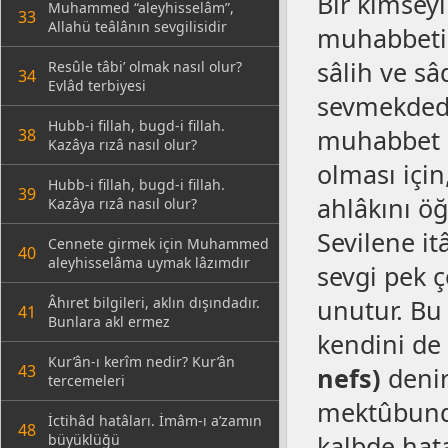
Bir kimseyi
Muhammed “aleyhisselâm”,
33
Allahü teâlânın sevgilisidir
muhabbeti o
sâlih ve s
Resûle tâbi’ olmak nasıl olur?
34
Evlâd terbiyesi
sevmekdedi
Hubb-i fillah, bugd-i fillah.
muhabbet kâ
38
Kazâya rızâ nasıl olur?
olması için,
Hubb-i fillah, bugd-i fillah.
39
ahlâkını ö
Kazâya rızâ nasıl olur?
Sevilene it
Cennete girmek için Muhammed
40
aleyhisselâma uymak lâzımdır
sevgi pek 
Âhıret bilgileri, aklın dışındadır.
unutur. B
41
Bunlara akl ermez
kendini de
Kur’ân-ı kerîm nedir? Kur’ân
43
nefs)
denir
tercemeleri
mektûbunda 
İctihâd hatâları. İmâm-ı a’zamın
48
kalbde hat
büyüklüğü