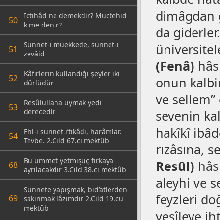
dimâgdan g
İctihâd ne demekdir? Müctehid
50
kime denir?
da giderler
Sünnet-i müekkede, sünnet-i
üniversite
51
zevâid
(Fenâ)
hâsı
Kâfirlerin kullandığı şeyler iki
52
onun kalbin
dürlüdür
ve sellem” g
Resûlullaha uymak yedi
53
derecedir
sevenin kal
hakîkî ibâd
Ehl-i sünnet i’tikâdı, harâmlar.
54
Tevbe. 2.Cild 67.ci mektûb
rızâsına, 
Bu ümmet yetmişüç fırkaya
Resûl)
hâsı
68
ayrılacakdır 3.Cild 38.ci mektûb
aleyhi ve s
Sünnete yapışmak, bid’atlerden
feyzleri do
69
sakınmak lâzımdır 2.Cild 19.cu
mektûb
vesîleye ih